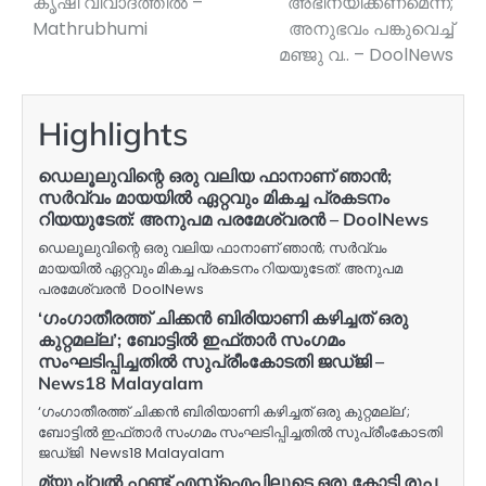
കൃഷി വിവാദത്തിൽ –
അഭിനയിക്കണമെന്ന്;
Mathrubhumi
അനുഭവം പങ്കുവെച്ച്
മഞ്ജു വ.. – DoolNews
Highlights
ഡെലൂലുവിന്റെ ഒരു വലിയ ഫാനാണ് ഞാൻ;
സർവ്വം മായയിൽ ഏറ്റവും മികച്ച പ്രകടനം
റിയയുടേത്: അനുപമ പരമേശ്വരൻ – DoolNews
ഡെലൂലുവിന്റെ ഒരു വലിയ ഫാനാണ് ഞാൻ; സർവ്വം
മായയിൽ ഏറ്റവും മികച്ച പ്രകടനം റിയയുടേത്: അനുപമ
പരമേശ്വരൻ DoolNews
‘ഗംഗാതീരത്ത് ചിക്കൻ ബിരിയാണി കഴിച്ചത് ഒരു
കുറ്റമല്ല’; ബോട്ടിൽ ഇഫ്താർ സംഗമം
സംഘടിപ്പിച്ചതിൽ സുപ്രീംകോടതി ജഡ്ജി –
News18 Malayalam
‘ഗംഗാതീരത്ത് ചിക്കൻ ബിരിയാണി കഴിച്ചത് ഒരു കുറ്റമല്ല’;
ബോട്ടിൽ ഇഫ്താർ സംഗമം സംഘടിപ്പിച്ചതിൽ സുപ്രീംകോടതി
ജഡ്ജി News18 Malayalam
മ്യൂച്വൽ ഫണ്ട് എസ്‌ഐപിലൂടെ ഒരു കോടി രൂപ