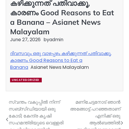
കഴിക്കുന്നത് പതിവാക്കൂ,
കാരണം Good Reasons to Eat
a Banana – Asianet News
Malayalam
June 27, 2026
by
admin
ദിവസവും ഒരു വാഴപ്പഴം കഴിക്കുന്നത് പതിവാക്കൂ,
കാരണം Good Reasons to Eat a
Banana
Asianet News Malayalam
UNCATEGORIZED
സ്വന്തം വകുപ്പിൽ നിന്ന്
മണിചേട്ടനോട് ഞാന്‍
Post
സബ്‌സിഡിയായി ഒരു
അങ്ങോട്ട് പറഞ്ഞതാണ്
navigation
കോടി; കേന്ദ്ര കൃഷി
എനിക്ക് ഒരു
സഹമന്ത്രിയുടെ വെള്ളരി
ആല്‍ബത്തില്‍