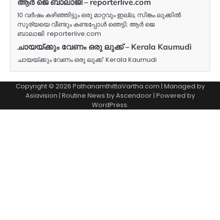
ആർ ജെ ബാലാജി – reporterlive.com
10 വർഷം കഴിഞ്ഞിട്ടും ഒരു മാറ്റവും ഇല്ല, സിങ്കം ലുക്കിൽ
സൂര്യയെ വീണ്ടും കണ്ടപ്പോൾ ഞെട്ടി; ആർ ജെ
ബാലാജി reporterlive.com
ചായയ്ക്കും വേണം ഒരു ലുക്ക് – Kerala Kaumudi
ചായയ്ക്കും വേണം ഒരു ലുക്ക് Kerala Kaumudi
Copyright © 2026 PathanamthittaVartha.com | Managed by
Asiavision | Routine News by
Ascendoor
| Powered by
WordPress
.