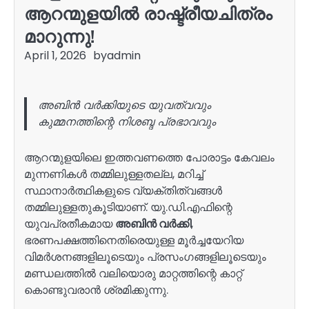
ആറന്മുളയിൽ രാഷ്ട്രീയചിത്രം
മാറുന്നു!
April 1, 2026
by
admin
അബിൻ വർക്കിയുടെ യുവത്വവും
കുമ്മനത്തിന്റെ നിശബ്ദ പ്രഭാവവും
ആറന്മുളയിലെ ഇത്തവണത്തെ പോരാട്ടം കേവലം
മുന്നണികൾ തമ്മിലുള്ളതല്ല, മറിച്ച്
സ്ഥാനാർത്ഥികളുടെ വ്യക്തിത്വങ്ങൾ
തമ്മിലുള്ളതുകൂടിയാണ്. യു.ഡി.എഫിന്റെ
യുവപ്രതീകമായ
അബിൻ വർക്കി
,
ഭരണപക്ഷത്തിനെതിരെയുള്ള മൂർച്ചയേറിയ
വിമർശനങ്ങളിലൂടെയും പ്രസംഗങ്ങളിലൂടെയും
മണ്ഡലത്തിൽ വലിയൊരു മാറ്റത്തിന്റെ കാറ്റ്
കൊണ്ടുവരാൻ ശ്രമിക്കുന്നു.