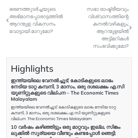
ഭരണത്തുടർച്ചയുടെ
സഭാ രാഷ്ട്രീയവും
Post
അഭിമാനപ്പോരാട്ടത്തിൽ
വിശ്വാസത്തിന്റെ
navigation
ആറന്മുള; വികസനം
കനൽവഴികളും;
വോട്ടായി മാറുമോ?
ആറന്മുളയിൽ
അട്ടിമറികൾ
സംഭവിക്കുമോ?
Highlights
ഇന്ത്യയിലെ വേനൽച്ചൂട്; കോടികളുടെ ലാഭം
നേടിയ ടാറ്റ കമ്പനി, 3 മാസം, ഒരു ദശലക്ഷം എ.സി
യൂണിറ്റുകളുടെ വില്പന – The Economic Times
Malayalam
ഇന്ത്യയിലെ വേനൽച്ചൂട്; കോടികളുടെ ലാഭം നേടിയ ടാറ്റ
കമ്പനി, 3 മാസം, ഒരു ദശലക്ഷം എ.സി യൂണിറ്റുകളുടെ
വില്പന The Economic Times Malayalam
10 വർഷം കഴിഞ്ഞിട്ടും ഒരു മാറ്റവും ഇല്ല, സിങ്കം
ലുക്കിൽ സൂര്യയെ വീണ്ടും കണ്ടപ്പോൾ ഞെട്ടി;