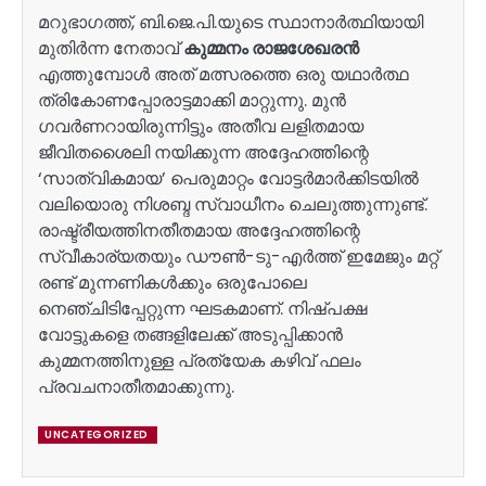
മറുഭാഗത്ത്, ബി.ജെ.പി.യുടെ സ്ഥാനാർത്ഥിയായി
മുതിർന്ന നേതാവ്
കുമ്മനം രാജശേഖരൻ
എത്തുമ്പോൾ അത് മത്സരത്തെ ഒരു യഥാർത്ഥ
ത്രികോണപ്പോരാട്ടമാക്കി മാറ്റുന്നു. മുൻ
ഗവർണറായിരുന്നിട്ടും അതീവ ലളിതമായ
ജീവിതശൈലി നയിക്കുന്ന അദ്ദേഹത്തിന്റെ
‘സാത്വികമായ’ പെരുമാറ്റം വോട്ടർമാർക്കിടയിൽ
വലിയൊരു നിശബ്ദ സ്വാധീനം ചെലുത്തുന്നുണ്ട്.
രാഷ്ട്രീയത്തിനതീതമായ അദ്ദേഹത്തിന്റെ
സ്വീകാര്യതയും ഡൗൺ-ടു-എർത്ത് ഇമേജും മറ്റ്
രണ്ട് മുന്നണികൾക്കും ഒരുപോലെ
നെഞ്ചിടിപ്പേറ്റുന്ന ഘടകമാണ്. നിഷ്പക്ഷ
വോട്ടുകളെ തങ്ങളിലേക്ക് അടുപ്പിക്കാൻ
കുമ്മനത്തിനുള്ള പ്രത്യേക കഴിവ് ഫലം
പ്രവചനാതീതമാക്കുന്നു.
UNCATEGORIZED