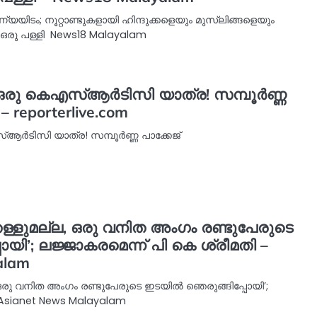
ണ്യയിടം; നൂറ്റാണ്ടുകളായി ഹിന്ദുക്കളെയും മുസ്ലിങ്ങളെയും
ഒരു പള്ളി News18 Malayalam
രു കെഎസ്ആര്‍ടിസി യാത്ര! സമ്പൂര്‍ണ്ണ
 – reporterlive.com
്‍ടിസി യാത്ര! സമ്പൂര്‍ണ്ണ പാക്കേജ്
തള്ളുമല്ല, ഒരു വനിത അംഗം രണ്ടുപേരുടെ
യി’; ലജ്ജാകരമെന്ന് പി കെ ശ്രീമതി –
alam
, ഒരു വനിത അംഗം രണ്ടുപേരുടെ ഇടയിൽ ഞെരുങ്ങിപ്പോയി’;
 Asianet News Malayalam