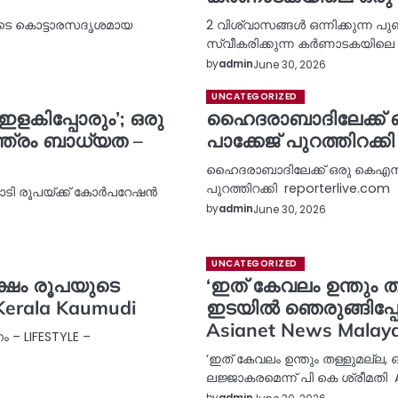
യുടെ കൊട്ടാരസദൃശമായ
2 വിശ്വാസങ്ങൾ ഒന്നിക്കുന്ന പു
സ്വീകരിക്കുന്ന കർണാടകയിലെ 
by
admin
June 30, 2026
UNCATEGORIZED
ളകിപ്പോരും’; ഒരു
ഹെെദരാബാദിലേക്ക് ഒ
്ത്രം ബാധ്യത –
പാക്കേജ് പുറത്തിറക്കി
ഹെെദരാബാദിലേക്ക് ഒരു കെഎസ്ആര
പുറത്തിറക്കി reporterlive.com
കോടി രൂപയ്ക്ക് കോർപറേഷൻ
by
admin
June 30, 2026
UNCATEGORIZED
്ഷം രൂപയുടെ
‘ഇത് കേവലം ഉന്തും 
Kerala Kaumudi
ഇടയിൽ ഞെരുങ്ങിപ്പോ
Asianet News Malay
 – LIFESTYLE –
‘ഇത് കേവലം ഉന്തും തള്ളുമല്ല
ലജ്ജാകരമെന്ന് പി കെ ശ്രീമതി