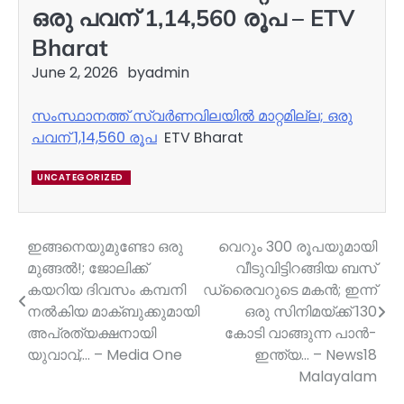
ഒരു പവന് 1,14,560 രൂപ – ETV
Bharat
June 2, 2026
by
admin
സംസ്ഥാനത്ത് സ്വർണവിലയിൽ മാറ്റമില്ല; ഒരു
പവന് 1,14,560 രൂപ
ETV Bharat
UNCATEGORIZED
ഇങ്ങനെയുമുണ്ടോ ഒരു
വെറും 300 രൂപയുമായി
Post
മുങ്ങൽ!; ജോലിക്ക്
വീടുവിട്ടിറങ്ങിയ ബസ്
navigation
കയറിയ ദിവസം കമ്പനി
ഡ്രൈവറുടെ മകൻ; ഇന്ന്
നല്‍കിയ മാക്ബുക്കുമായി
ഒരു സിനിമയ്ക്ക് 130
അപ്രത്യക്ഷനായി
കോടി വാങ്ങുന്ന പാൻ-
യുവാവ്,… – Media One
ഇന്ത്യ… – News18
Malayalam