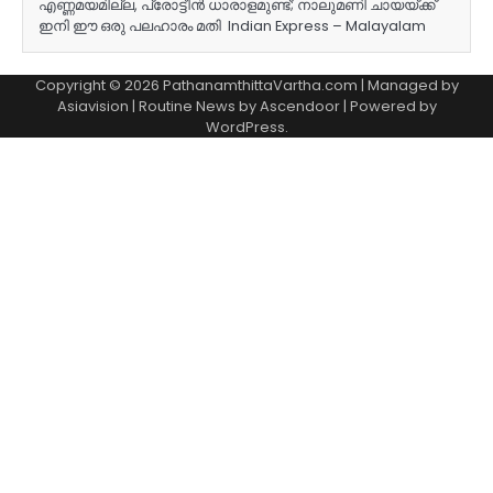
എണ്ണമയമില്ല, പ്രോട്ടീൻ ധാരാളമുണ്ട്; നാലുമണി ചായയ്ക്ക്
ഇനി ഈ ഒരു പലഹാരം മതി Indian Express – Malayalam
Copyright © 2026 PathanamthittaVartha.com | Managed by
Asiavision | Routine News by
Ascendoor
| Powered by
WordPress
.