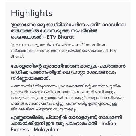
Highlights
‘ഇതാണോ ഒരു ജഡ്ജിക്ക് ചേർന്ന പണി?’ റോഡിലെ
തർക്കത്തിൽ കേസെടുത്ത നടപടിയിൽ
ഹൈക്കോടതി – ETV Bharat
‘ഇതാണോ ഒരു ജഡ്ജിക്ക് ചേർന്ന പണി?’ റോഡിലെ
തർക്കത്തിൽ കേസെടുത്ത നടപടിയിൽ ഹൈക്കോടതി ETV
Bharat
കേരളത്തിന്റെ ദുരന്തനിവാരണ മാതൃക പകർത്താൻ
ഒഡീഷ; പത്തനംതിട്ടയിലെ ഡാറ്റാ ശേഖരണവും
നിർണ്ണായകമായി.
പത്തനംതിട്ട/തിരുവനന്തപുരം: കേരളത്തിന്റെ അത്യാധുനിക
ദുരന്തനിവാരണ സംവിധാനമായ ‘കവചം’ ഇനി ഒഡീഷയും
മാതൃകയാക്കുന്നു. ഇതുമായി ബന്ധപ്പെട്ട് കേരളവും ഒഡീഷയും
തമ്മിൽ ധാരണാപത്രം ഒപ്പിട്ടു. പത്തനംതിട്ട ഉൾപ്പെടെയുള്ള
ജില്ലകളിലെ പ്രളയസാധ്യതകളും…
എണ്ണമയമില്ല, പ്രോട്ടീൻ ധാരാളമുണ്ട്; നാലുമണി
ചായയ്ക്ക് ഇനി ഈ ഒരു പലഹാരം മതി – Indian
Express – Malayalam