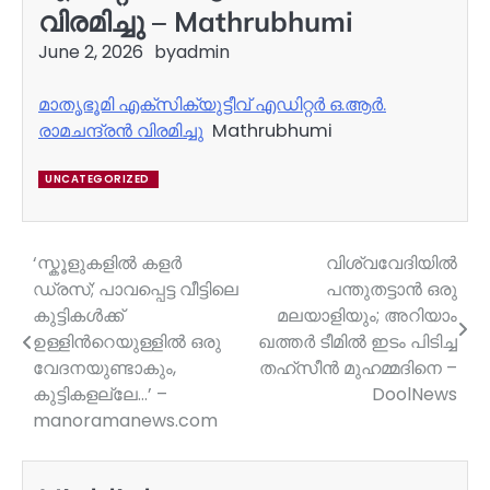
വിരമിച്ചു – Mathrubhumi
June 2, 2026
by
admin
മാതൃഭൂമി എക്‌സിക്യുട്ടീവ് എഡിറ്റർ ഒ.ആർ.
രാമചന്ദ്രൻ വിരമിച്ചു
Mathrubhumi
UNCATEGORIZED
‘സ്കൂളുകളില്‍ കളർ
വിശ്വവേദിയില്‍
Post
ഡ്രസ്; പാവപ്പെട്ട വീട്ടിലെ
പന്തുതട്ടാന്‍ ഒരു
navigation
കുട്ടികൾക്ക്
മലയാളിയും; അറിയാം
ഉള്ളിന്‍റെയുള്ളിൽ ഒരു
ഖത്തര്‍ ടീമില്‍ ഇടം പിടിച്ച
വേദനയുണ്ടാകും,
തഹ്സീന്‍ മുഹമ്മദിനെ –
കുട്ടികളല്ലേ…’ –
DoolNews
manoramanews.com