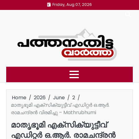
Skip
Friday, Aug 07, 2026
to
content
Home
2026
June
2
മാതൃഭൂമി എക്‌സിക്യുട്ടീവ് എഡിറ്റർ ഒ.ആർ.
രാമചന്ദ്രൻ വിരമിച്ചു – Mathrubhumi
മാതൃഭൂമി എക്‌സിക്യുട്ടീവ്
എഡിറ്റർ ഒ.ആർ. രാമചന്ദ്രൻ