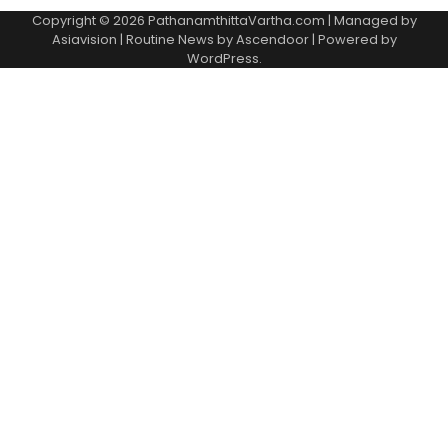
Copyright © 2026 PathanamthittaVartha.com | Managed by
Asiavision | Routine News by
Ascendoor
| Powered by
WordPress
.