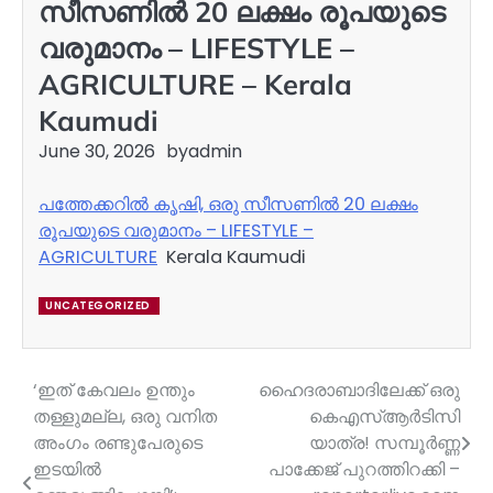
സീസണിൽ 20 ലക്ഷം രൂപയുടെ
വരുമാനം – LIFESTYLE –
AGRICULTURE – Kerala
Kaumudi
June 30, 2026
by
admin
പത്തേക്കറിൽ കൃഷി,​ ഒരു സീസണിൽ 20 ലക്ഷം
രൂപയുടെ വരുമാനം – LIFESTYLE –
AGRICULTURE
Kerala Kaumudi
UNCATEGORIZED
‘ഇത് കേവലം ഉന്തും
ഹെെദരാബാദിലേക്ക് ഒരു
Post
തള്ളുമല്ല, ഒരു വനിത
കെഎസ്ആര്‍ടിസി
navigation
അംഗം രണ്ടുപേരുടെ
യാത്ര! സമ്പൂര്‍ണ്ണ
ഇടയിൽ
പാക്കേജ് പുറത്തിറക്കി –