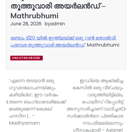
തൂത്തൂവാരി അയർലൻഡ് –
Mathrubhumi
June 28, 2026
by
admin
രണ്ടാം ടി20 യിൽ ഇന്ത്യയ്ക്ക്‌ ഒരു റൺ തോൽവി;
പരമ്പര തൂത്തൂവാരി അയർലൻഡ്
Mathrubhumi
UNCATEGORIZED
‘എന്നെ തടയാൻ ഒരു
ഇഡിയെ ആക്രമിച്ച
Post
ഗൂഢാലോചനയ്ക്കും
കേസിൽ ഒരു വീഴ്ചയും
navigation
കഴിയില്ല’; ഈ വർഷം
വരുത്തിയിട്ടില്ല,
തന്നെ ബംഗ്ലാദേശിലേക്ക്
പൊലീസ് റിപ്പോർട്ട്
മടങ്ങുമെന്ന് ശൈഖ്
അനുസരിച്ചാണ് വാദിച്ചത്;
ഹസീന |… –
സർക്കാരിന്‍റെ പ്രതികാര
Madhyamam
നടപടിയല്ലെന്നും
ഗീനാകുമാരി – Asianet