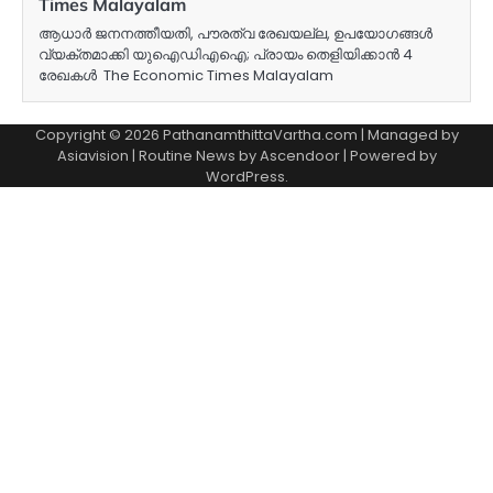
Times Malayalam
ആധാര്‍ ജനനത്തീയതി, പൗരത്വ രേഖയല്ല, ഉപയോഗങ്ങള്‍
വ്യക്തമാക്കി യുഐഡിഎഐ; പ്രായം തെളിയിക്കാന്‍ 4
രേഖകള്‍ The Economic Times Malayalam
Copyright © 2026 PathanamthittaVartha.com | Managed by
Asiavision | Routine News by
Ascendoor
| Powered by
WordPress
.