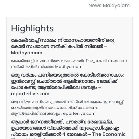
News Malayalam
Highlights
കോക്രോച്ച് സമരം: നിയമസഹായത്തിന് ഒരു
കോടി സംഭാവന നൽകി കപിൽ സിബൽ –
Madhyamam
കോക്രോച്ച് സമരം: നിയമസഹായത്തിന് ഒരു കോടി സംഭാവന
നൽകി കപിൽ സിബൽ Madhyamam
ഒരു വർഷം പണിയെടുത്താൽ കോടീശ്വരനാകാം;
ഇൻവെസ്റ്റ് ചെയ്‌താൽ ആജീവനാന്തം ജോലിക്ക്
പോകേണ്ട; ആന്ത്രോപിക്കിലെ ശമ്പളം –
reporterlive.com
ഒരു വർഷം പണിയെടുത്താൽ കോടീശ്വരനാകാം; ഇൻവെസ്റ്റ്
ചെയ്‌താൽ ആജീവനാന്തം ജോലിക്ക് പോകേണ്ട;
ആന്ത്രോപിക്കിലെ ശമ്പളം reporterlive.com
ആധാര്‍ ജനനത്തീയതി, പൗരത്വ രേഖയല്ല,
ഉപയോഗങ്ങള്‍ വ്യക്തമാക്കി യുഐഡിഎഐ;
പ്രായം തെളിയിക്കാന്‍ 4 രേഖകള്‍ – The Economic