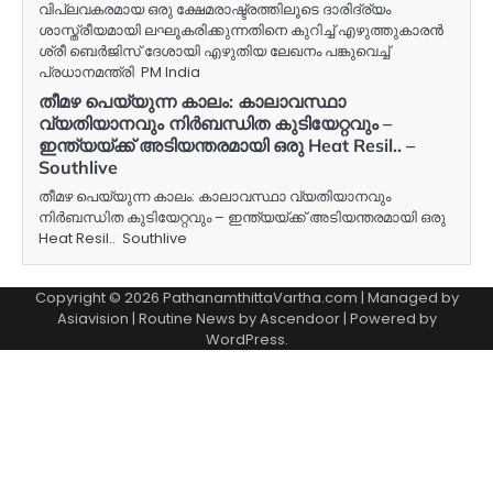
വിപ്ലവകരമായ ഒരു ക്ഷേമരാഷ്ട്രത്തിലൂടെ ദാരിദ്ര്യം
ശാസ്ത്രീയമായി ലഘൂകരിക്കുന്നതിനെ കുറിച്ച് എഴുത്തുകാരൻ
ശ്രീ ബെർജിസ് ദേശായി എഴുതിയ ലേഖനം പങ്കുവെച്ച്
പ്രധാനമന്ത്രി PM India
തീമഴ പെയ്യുന്ന കാലം: കാലാവസ്ഥാ
വ്യതിയാനവും നിർബന്ധിത കുടിയേറ്റവും –
ഇന്ത്യയ്ക്ക് അടിയന്തരമായി ഒരു Heat Resil.. –
Southlive
തീമഴ പെയ്യുന്ന കാലം: കാലാവസ്ഥാ വ്യതിയാനവും
നിർബന്ധിത കുടിയേറ്റവും – ഇന്ത്യയ്ക്ക് അടിയന്തരമായി ഒരു
Heat Resil.. Southlive
Copyright © 2026 PathanamthittaVartha.com | Managed by
Asiavision | Routine News by
Ascendoor
| Powered by
WordPress
.