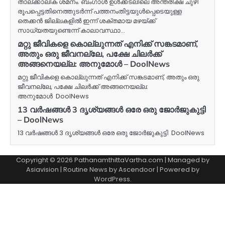
താല്ക്കാലിക ശമനം. ബംഗാൾ ഉൾക്കടലിലെ അന്തരീക്ഷ ചുഴി
രൂപപ്പെട്ടതിനെത്തുടർന്ന് പത്തനംതിട്ടയുൾപ്പെടെയുള്ള
തെക്കൻ ജില്ലകളിൽ ഇന്ന് ശക്തമായ മഴയ്ക്ക്
സാധ്യതയുണ്ടെന്ന് കാലാവസ്ഥാ…
മറ്റു ജീവികളെ കൊല്ലുന്നത് എനിക്ക് സങ്കടമാണ്,
അതും ഒരു ജീവനല്ലേ, പക്ഷേ ചിലർക്ക്
അങ്ങനെയല്ല: അനുമോൾ – DoolNews
മറ്റു ജീവികളെ കൊല്ലുന്നത് എനിക്ക് സങ്കടമാണ്, അതും ഒരു
ജീവനല്ലേ, പക്ഷേ ചിലർക്ക് അങ്ങനെയല്ല:
അനുമോൾ DoolNews
13 വർഷങ്ങൾ 3 ദൃശ്യങ്ങൾ ഒരേ ഒരു ജോർജുകുട്ടി
– DoolNews
13 വർഷങ്ങൾ 3 ദൃശ്യങ്ങൾ ഒരേ ഒരു ജോർജുകുട്ടി DoolNews
Copyright © 2026 PathanamthittaVartha.com | Managed by
Asiavision | Routine News by
Ascendoor
| Powered by
WordPress
.