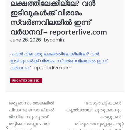
ലക്ഷത്തിലേക്കില്ലേ? വന്‍
ഇടിവുകള്‍ക്ക് വിരാമം
സ്വർണവിലയില്‍ ഇന്ന്
വർധനവ് – reporterlive.com
June 26, 2026
by
admin
പവന്‍ വില ഒരു ലക്ഷത്തിലേക്കില്ലേ? വന്‍
ഇടിവുകള്‍ക്ക് വിരാമം സ്വർണവിലയില്‍ ഇന്ന്
വർധനവ്
reporterlive.com
UNCATEGORIZED
ഒരു മാസം തടങ്കലിൽ
‘വോട്ടർപട്ടികകൾ
Post
പീഡനം; സോഷ്യൽ
കൃത്യമായി പുതുക്കാനും
navigation
മീഡിയ സുഹൃത്ത്
തെറ്റുകൾ
തട്ടിക്കൊണ്ടുപോയ
തിരുത്താനുമുള്ള ഒരു