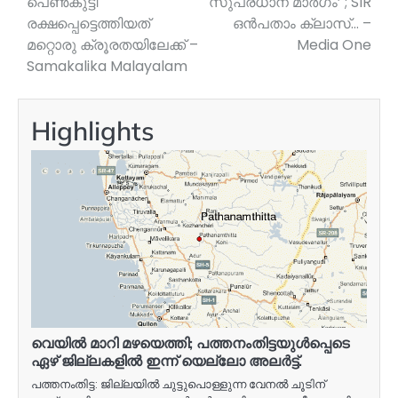
പെൺകുട്ടി
സുപ്രധാന മാർ​ഗം’ ; SIR
രക്ഷപ്പെട്ടെത്തിയത്
ഒൻപതാം ക്ലാസ്… –
മറ്റൊരു ക്രൂരതയിലേക്ക് –
Media One
Samakalika Malayalam
Highlights
വെയിൽ മാറി മഴയെത്തി; പത്തനംതിട്ടയുൾപ്പെടെ
ഏഴ് ജില്ലകളിൽ ഇന്ന് യെല്ലോ അലർട്ട്.
പത്തനംതിട്ട: ജില്ലയിൽ ചുട്ടുപൊള്ളുന്ന വേനൽ ചൂടിന്