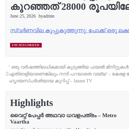
കുറഞ്ഞത് 28000 രൂപയിലേറ
June 25, 2026
by
admin
സ്വർണവില കൂപ്പുകുത്തുന്നു: പോക്ക് ഒരു ലക്
UNCATEGORIZED
‘ ഒരു വർഷത്തിലധികമായി കുടുങ്ങിയ ഫയൽ മിനിറ്റുകൾക്കക
Post
എതിരാളിയാണെങ്കിലും നന്ദി പറയാതെ വയ്യ’ – കേരള
navigation
ഹൃദയസ്പർശിയായ കുറിപ്പ് – Janam TV
Highlights
വൈറ്റ് പേപ്പര്‍ അഥവാ ധവളപത്രം – Metro
Vaartha