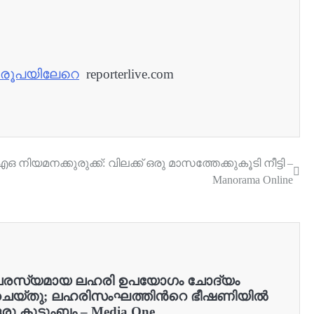
00 രൂപയിലേറെ
reporterlive.com
മനക്കുരുക്ക്: വിലക്ക് ഒരു മാസത്തേക്കുകൂടി നീട്ടി –
Manorama Online
പരസ്യമായ ലഹരി ഉപയോ​ഗം ചോദ്യം
െയ്തു; ലഹരിസംഘത്തിന്‍റെ ഭീഷണിയില്‍
രു കുടുംബം – Media One