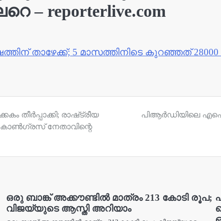
െ – reporterlive.com
ഷത്തിന് താഴേക്ക്; 5 മാസത്തിനിടെ കുറഞ്ഞത് 280
ം തീർപ്പാക്കി; രാഷ്‌ട്രീയ
പിആർഡിയിലെ എഐഒ നിയ
 കോൺഗ്രസ് നേതാവിന്റെ
ഒരു ബാങ്ക് അക്കൗണ്ടില്‍ മാത്രം 213 കോടി രൂപ;
വിജയ്‌യുടെ ആസ്തി അറിയാം
ച
ഒ