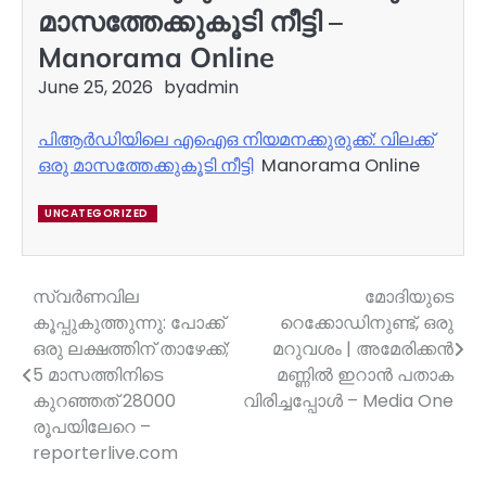
മാസത്തേക്കുകൂടി നീട്ടി –
Manorama Online
June 25, 2026
by
admin
പിആർഡിയിലെ എഐഒ നിയമനക്കുരുക്ക്: വിലക്ക്
ഒരു മാസത്തേക്കുകൂടി നീട്ടി
Manorama Online
UNCATEGORIZED
സ്വർണവില
മോദിയുടെ
Post
കൂപ്പുകുത്തുന്നു: പോക്ക്
റെക്കോഡിനുണ്ട്, ഒരു
navigation
ഒരു ലക്ഷത്തിന് താഴേക്ക്;
മറുവശം | അമേരിക്കൻ
5 മാസത്തിനിടെ
മണ്ണിൽ ഇറാൻ പതാക
കുറഞ്ഞത് 28000
വിരിച്ചപ്പോൾ – Media One
രൂപയിലേറെ –
reporterlive.com