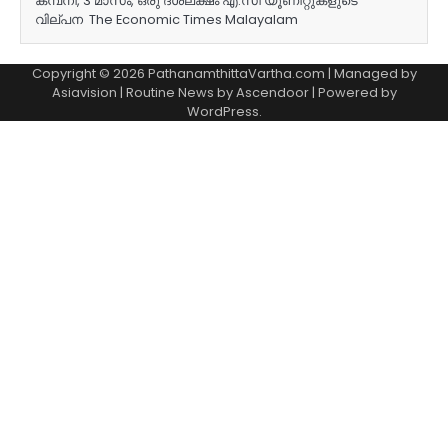
കമ്പനി, 3 മാസം, ഒരു ദശലക്ഷം എ.സി യൂണിറ്റുകളുടെ
വില്പന The Economic Times Malayalam
Copyright © 2026 PathanamthittaVartha.com | Managed by
Asiavision | Routine News by
Ascendoor
| Powered by
WordPress
.