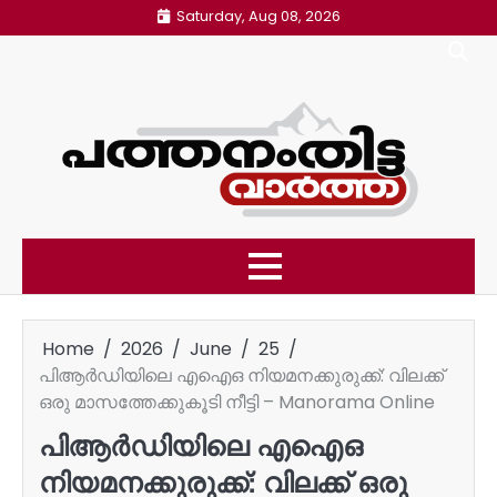
Skip
Saturday, Aug 08, 2026
to
content
Home
2026
June
25
പിആർഡിയിലെ എഐഒ നിയമനക്കുരുക്ക്: വിലക്ക്
ഒരു മാസത്തേക്കുകൂടി നീട്ടി – Manorama Online
പിആർഡിയിലെ എഐഒ
നിയമനക്കുരുക്ക്: വിലക്ക് ഒരു