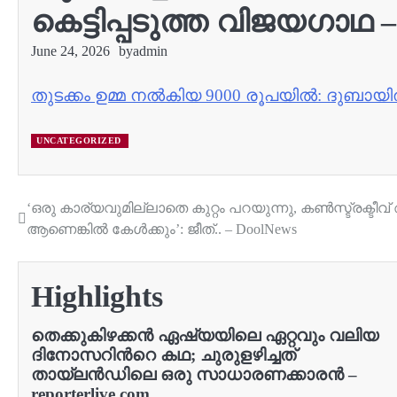
കെട്ടിപ്പടുത്ത വിജയഗാഥ – 
June 24, 2026
by
admin
തുടക്കം ഉമ്മ നല്‍കിയ 9000 രൂപയില്‍: ദുബാ
UNCATEGORIZED
‘ഒരു കാര്യവുമില്ലാതെ കുറ്റം പറയുന്നു, കണ്‍സ്ട്രക്ടീവ് 
Post
ആണെങ്കില്‍ കേള്‍ക്കും’: ജീത്.. – DoolNews
navigation
Highlights
തെക്കുകിഴക്കൻ ഏഷ്യയിലെ ഏറ്റവും വലിയ
ദിനോസറിന്‍റെ കഥ; ചുരുളഴിച്ചത്
തായ്‌ലൻഡിലെ ഒരു സാധാരണക്കാരൻ –
reporterlive.com