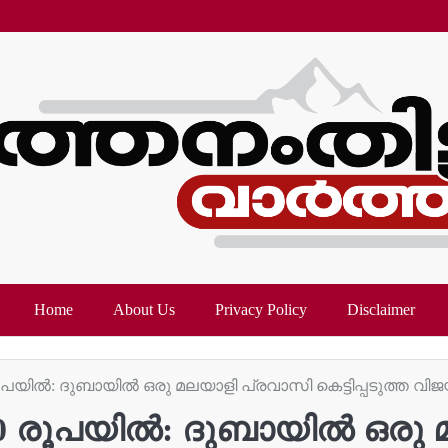
Home
About Us
Privacy Policy
Disclaimer
ൂപയില്‍: ദുബായിൽ ഒരു മലയാളി പ്രവാസി കെട്ടിപ്പടുത്ത വിജയഗ
000 രൂപയില്‍: ദുബായിൽ ഒര