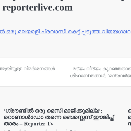
reporterlive.com
യിൽ ഒരു മലയാളി പ്രവാസി കെട്ടിപ്പടുത്ത വിജയഗാഥ
ആയിട്ടുള്ള വിമര്‍ശനങ്ങള്‍
മദ്യം വീര്യം കുറഞ്ഞതായ
ശിഹാബ് തങ്ങൾ; ‘മദ്യവർജനമ
‘ഗ്രൗണ്ടിൽ ഒരു മെസി മാജിക്കുമില്ല’;
ഗ
റൊണാൾഡോ തന്നെ ബെസ്റ്റെന്ന് ഈജിപ്ത്
താരം – Reporter Tv
സ