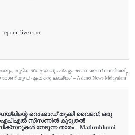
reporterlive.com
ാലും, കൂടിയത് ആയാലും പ്രശ്നം തന്നെയെന്ന് സാദിഖലി
ാണ് യുഡിഎഫിന്റെ ലക്ഷ്യം’ – Asianet News Malayalam
െയ്ലിന്റെ റെക്കോഡ് തൂക്കി വൈഭവ്; ഒരു
ഐപിഎൽ സീസണിൽ കൂടുതൽ
ിക്സറുകൾ നേടുന്ന താരം – Mathrubhumi