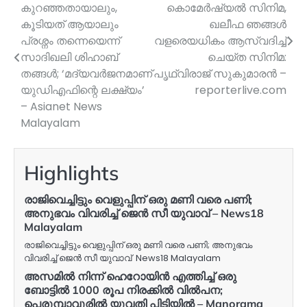
കുറഞ്ഞതായാലും,
കൊമേർഷ്യൽ സിനിമ,
navigation
കൂടിയത് ആയാലും
ഖലീഫ ഞങ്ങൾ
പ്രശ്നം തന്നെയെന്ന്
വളരെയധികം ആസ്വദിച്ച്
സാദിഖലി ശിഹാബ്
ചെയ്ത സിനിമ:
തങ്ങൾ; ‘മദ്യവർജനമാണ്
പൃഥ്വിരാജ് സുകുമാരൻ –
യുഡിഎഫിന്റെ ലക്ഷ്യം’
reporterlive.com
– Asianet News
Malayalam
Highlights
രാജിവെച്ചിട്ടും വെളുപ്പിന് ഒരു മണി വരെ പണി;
അനുഭവം വിവരിച്ച് ജെൻ സീ യുവാവ് – News18
Malayalam
രാജിവെച്ചിട്ടും വെളുപ്പിന് ഒരു മണി വരെ പണി; അനുഭവം
വിവരിച്ച് ജെൻ സീ യുവാവ് News18 Malayalam
അസമിൽ നിന്ന് ഹെറോയിൻ എത്തിച്ച് ഒരു
ബോട്ടിൽ 1000 രൂപ നിരക്കിൽ വിൽപന;
പെരുമ്പാവൂരിൽ യുവതി പിടിയിൽ – Manorama