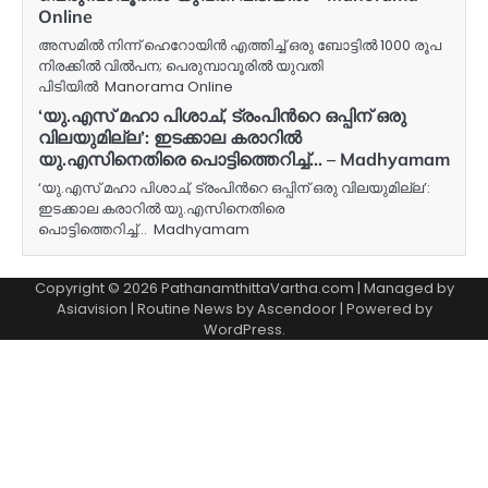
Online
അസമിൽ നിന്ന് ഹെറോയിൻ എത്തിച്ച് ഒരു ബോട്ടിൽ 1000 രൂപ
നിരക്കിൽ വിൽപന; പെരുമ്പാവൂരിൽ യുവതി
പിടിയിൽ Manorama Online
‘യു.എസ് മഹാ പിശാച്, ട്രംപിന്‍റെ ഒപ്പിന് ഒരു
വിലയുമില്ല’: ഇടക്കാല കരാറിൽ
യു.എസിനെതിരെ പൊട്ടിത്തെറിച്ച്… – Madhyamam
‘യു.എസ് മഹാ പിശാച്, ട്രംപിന്‍റെ ഒപ്പിന് ഒരു വിലയുമില്ല’:
ഇടക്കാല കരാറിൽ യു.എസിനെതിരെ
പൊട്ടിത്തെറിച്ച്… Madhyamam
Copyright © 2026 PathanamthittaVartha.com | Managed by
Asiavision | Routine News by
Ascendoor
| Powered by
WordPress
.