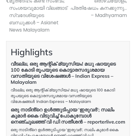
മൃതദേഹം കണ്ട സംഭവം;
ഒരാഴ്ചയോളം,
സംശയവുമായി വിലങ്ങാട്
പ്രതിഷേധം കനക്കുന്നു…
സ്വദേശിയുടെ
– Madhyamam
ബന്ധുക്കൾ – Asianet
News Malayalam
Highlights
വീടല്ല, ഒരു ആന്റിക് മ്യൂസിയം! മധു ഷായുടെ
100 കോടി രൂപയുടെ കൊട്ടാരസദൃശമായ
വസതിയുടെ വിശേഷങ്ങൾ – Indian Express –
Malayalam
വീടല്ല, ഒരു ആന്റിക് മ്യൂസിയം! മധു ഷായുടെ 100 കോടി
രൂപയുടെ കൊട്ടാരസദൃശമായ വസതിയുടെ
വിശേഷങ്ങൾ Indian Express – Malayalam
ഒരു നാടിൻ്റെ ഉൾത്തുടിപ്പായ ‘ഇരുവർ’; സലിം
കുമാർ കൈ വിടുവിച്ച് പോകുമ്പോൾ
നെഞ്ചുലഞ്ഞ് വി ഡി സതീശൻ – reporterlive.com
ഒരു നാടിൻ്റെ ഉൾത്തുടിപ്പായ ‘ഇരുവർ’; സലിം കുമാർ കൈ
വിടുവിച്ച് പോകുമ്പോൾ നെഞ്ചുലഞ്ഞ് വി ഡി