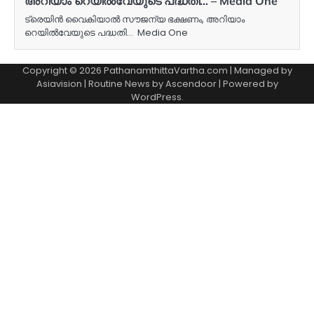
അറിയാം​ റെയിൽവേയുടെ പദ്ധതി… – Media One
ട്രെയിൻ വൈകിയാൽ സൗജന്യ ഭക്ഷണം, അറിയാം​
റെയിൽവേയുടെ പദ്ധതി… Media One
Copyright © 2026 PathanamthittaVartha.com | Managed by
Asiavision | Routine News by
Ascendoor
| Powered by
WordPress
.