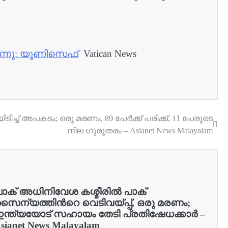
ുന്നു: യൂണിസെഫ്
Vatican News
ടിച്ച് അപകടം; ഒരു മരണം, 89 പേർക്ക് പരിക്ക്, 11 പേരുടെ
നില ഗുരുതരം – Asianet News Malayalam
ാക് അധിനിവേശ കശ്മീരിൽ പാക്
ൈന്യത്തിന്‍റെ വെടിവയ്പ്പ്, ഒരു മരണം;
ന്ത്യയോട് സഹായം തേടി പ്രതിഷേധക്കാർ –
sianet News Malayalam