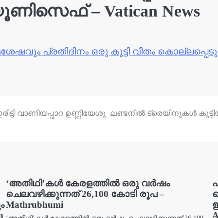
യൂണിസെഫ് – Vatican News
ടശേഷവും പ്രതിദിനം ഒരു കുട്ടി വീതം കൊല്ലപ്പെട
ട്ടി വാണിയപ്പാറ ഉണ്ണിയേശു
ലണ്ടനിൽ ട്രെയിനുകൾ കൂട്ടിയി
‘അതിഥി’കൾ കേരളത്തിൽ ഒരു വർഷം
പ
ചെലവഴിക്കുന്നത് 26,100 കോടി രൂപ –
സ
ം
Mathrubhumi
ഇ
m
A