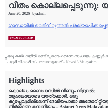
വീതം കൊല്ലപ്പെടുന്നു: 
June 20, 2026
by
admin
ഗാസായിൽ വെടിനിറുത്തൽ പ്രഖ്യാപിക്കപ്പെട്
UNCATEGORIZED
ഒരു കല്ലറയിൽ രണ്ട് മൃതദേഹമെന്ന് സംശയം!കണ്ണൂർ ഇരി
Post
പള്ളി വികാരിക്ക് പറയാനുള്ളത് – News18 Malayalam
navigation
Highlights
കൊല്ലം ബൈപാസിൽ വീണ്ടും വിള്ളൽ;
ആശങ്കയോടെ യാത്രക്കാർ, ഒരു
കുഴപ്പവുമില്ലെന്ന് ദേശീയപാതാ അതോറിറ്റിയു
നിർമ്മാണ കമ്പനിയും – Asianet News Malayala