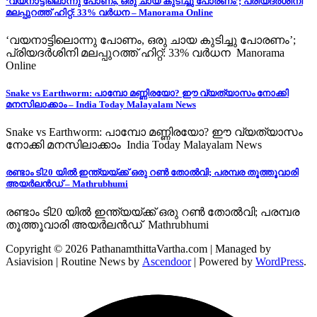
‘വയനാട്ടിലൊന്നു പോണം, ഒരു ചായ കുടിച്ചു പോരണം’; പ്രിയദർശിനി
മലപ്പുറത്ത് ഹിറ്റ്: 33% വർധന – Manorama Online
‘വയനാട്ടിലൊന്നു പോണം, ഒരു ചായ കുടിച്ചു പോരണം’;
പ്രിയദർശിനി മലപ്പുറത്ത് ഹിറ്റ്: 33% വർധന Manorama
Online
Snake vs Earthworm: പാമ്പോ മണ്ണിരയോ? ഈ വ്യത്യാസം നോക്കി
മനസിലാക്കാം – India Today Malayalam News
Snake vs Earthworm: പാമ്പോ മണ്ണിരയോ? ഈ വ്യത്യാസം
നോക്കി മനസിലാക്കാം India Today Malayalam News
രണ്ടാം ടി20 യിൽ ഇന്ത്യയ്ക്ക്‌ ഒരു റൺ തോൽവി; പരമ്പര തൂത്തൂവാരി
അയർലൻഡ് – Mathrubhumi
രണ്ടാം ടി20 യിൽ ഇന്ത്യയ്ക്ക്‌ ഒരു റൺ തോൽവി; പരമ്പര
തൂത്തൂവാരി അയർലൻഡ് Mathrubhumi
Copyright © 2026 PathanamthittaVartha.com | Managed by
Asiavision | Routine News by
Ascendoor
| Powered by
WordPress
.