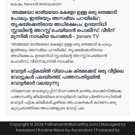
ശേഷം News18 Malayalam
‘അമ്മയോ ഭാര്യയോ മകളോ ഉള്ള ഒരു തെമ്മാടി
പോലും ഇത്രയും അസഭ്യം പറയില്ല’;
തൃഷയ്‌ക്കെതിരായ അധിക്ഷേപം; ഉദയനിധി
സ്റ്റാലിന്റെ അറസ്റ്റ് ചെയ്യാൻ പൊലീസ്, വീടിന്
മുന്നിൽ നാടകീയ രംഗങ്ങൾ – Janam TV
‘അമ്മയോ ഭാര്യയോ മകളോ ഉള്ള ഒരു തെമ്മാടി പോലും
ഇത്രയും അസഭ്യം പറയില്ല’; തൃഷയ്‌ക്കെതിരായ
അധിക്ഷേപം; ഉദയനിധി സ്റ്റാലിന്റെ അറസ്റ്റ് ചെയ്യാൻ
പൊലീസ്, വീടിന് മുന്നിൽ നാടകീയ…
വോട്ടർ പട്ടികയിൽ വ്യാപക ക്രമക്കേട്; ഒരു വീട്ടിലെ
വോട്ടുകൾ പലയിടത്ത്, പത്തനംതിട്ടയിൽ
വോട്ടർമാർ വലയുന്നു
നിയമസഭാ വോട്ടെടുപ്പിന് ദിവസങ്ങൾ മാത്രം ബാക്കിനിൽക്കെ
പത്തനംതിട്ട ജില്ലയിലെ വോട്ടർമാർ വലിയ പ്രതിസന്ധിയിൽ.
വോട്ടർ പട്ടിക ക്രമീകരിച്ചതിലെ അപാകതകൾ കാരണം ഒരു
കുടുംബത്തിലെ അംഗങ്ങളുടെ വോട്ട് പല…
Copyright © 2026 PathanamthittaVartha.com | Managed by
Asiavision | Routine News by
Ascendoor
| Powered by