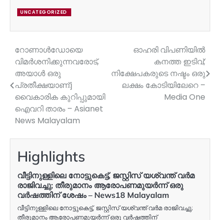
UNCATEGORIZED
റോണാൾഡോയെ
ഓഹരി വിപണിയില്‍
Post
വിമർശനിക്കുന്നവരോട്,
കനത്ത ഇടിവ്;
navigation
അയാൾ ഒരു
നിക്ഷേപകരുടെ നഷ്ടം ഒരു
പ്രതീക്ഷയാണ്:j
ലക്ഷം കോടിയിലേറെ –
വെെകാരിക കുറിപ്പുമായി
Media One
ഐവറി താരം – Asianet
News Malayalam
Highlights
വീട്ടിനുള്ളിലെ നോട്ടുകെട്ട്, ജസ്റ്റിസ് യശ്വന്ത് വർമ
രാജിവച്ചു; തീരുമാനം ആരോപണമുയർന്ന് ഒരു
വർഷത്തിന് ശേഷം – News18 Malayalam
വീട്ടിനുള്ളിലെ നോട്ടുകെട്ട്, ജസ്റ്റിസ് യശ്വന്ത് വർമ രാജിവച്ചു;
തീരുമാനം ആരോപണമുയർന്ന് ഒരു വർഷത്തിന്