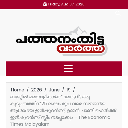
Skip
Friday, Aug 07, 2026
to
content
Home
2026
June
19
ബജറ്റിൽ മലയാളികൾക്ക് ‘ലോട്ടറി’; ഒരു
കുടുംബത്തിന് 25 ലക്ഷം രൂപ വരെ സൗജന്യ
ആരോഗ്യ ഇൻഷുറൻസ്, ഉമ്മൻ ചാണ്ടി ഹെൽത്ത്
ഇൻഷുറൻസ് സ്കീം നടപ്പാക്കും – The Economic
Times Malayalam