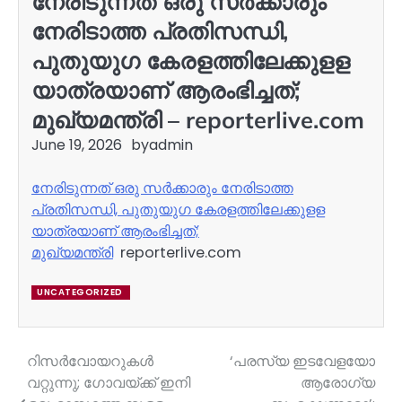
നേരിടുന്നത് ഒരു സർക്കാരും
നേരിടാത്ത പ്രതിസന്ധി,
പുതുയുഗ കേരളത്തിലേക്കുളള
യാത്രയാണ് ആരംഭിച്ചത്;
മുഖ്യമന്ത്രി – reporterlive.com
June 19, 2026
by
admin
നേരിടുന്നത് ഒരു സർക്കാരും നേരിടാത്ത
പ്രതിസന്ധി, പുതുയുഗ കേരളത്തിലേക്കുളള
യാത്രയാണ് ആരംഭിച്ചത്;
മുഖ്യമന്ത്രി
reporterlive.com
UNCATEGORIZED
റിസർവോയറുകൾ
‘പരസ്യ ഇടവേളയോ
Post
വറ്റുന്നു; ഗോവയ്ക്ക് ഇനി
ആരോഗ്യ
navigation