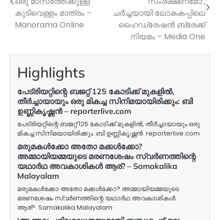
ഒരു മാസത്തേക്കുള്ള
സംരക്ഷണമോ’;
കുടിവെള്ളം മാത്രം –
ചർച്ചയായി ലോകകപ്പിലെ
Manorama Online
ഹൈഡ്രേഷൻ ബ്രേക്ക്
നിയമം – Media One
Highlights
പേട്രിയറ്റിന്റെ ബജറ്റ് 125 കോടിക്ക് മുകളിൽ,
തീർച്ചായായും ഒരു മികച്ച സിനിമയായിരിക്കും: ബി
ഉണ്ണികൃഷ്ണൻ – reporterlive.com
പേട്രിയറ്റിന്റെ ബജറ്റ് 125 കോടിക്ക് മുകളിൽ, തീർച്ചായായും ഒരു
മികച്ച സിനിമയായിരിക്കും: ബി ഉണ്ണികൃഷ്ണൻ reporterlive.com
മരുമകൾക്കോ അതോ മക്കൾക്കോ?
അമ്മായിയമ്മയുടെ മരണശേഷം സ്വർണത്തിന്റെ
യഥാർഥ അവകാശികൾ ആര്? – Samakalika
Malayalam
മരുമകൾക്കോ അതോ മക്കൾക്കോ? അമ്മായിയമ്മയുടെ
മരണശേഷം സ്വർണത്തിന്റെ യഥാർഥ അവകാശികൾ
ആര്? Samakalika Malayalam