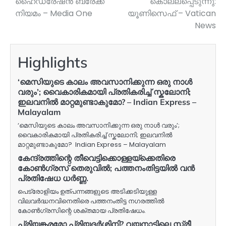
ഹൈഡ്രേഷൻ ബ്രേക്ക്
കൊല്ലപ്പെടുന്നു:
നിയമം – Media One
യൂണിസെഫ് – Vatican
News
Highlights
‘മെസിയുടെ കാലം അവസാനിക്കുന്ന ഒരു നാൾ
വരും’; വൈകാരികമായി പ്രതികരിച്ച് സ്കലോനി;
ഇലവനിൽ മാറ്റമുണ്ടാകുമോ? – Indian Express –
Malayalam
‘മെസിയുടെ കാലം അവസാനിക്കുന്ന ഒരു നാൾ വരും’;
വൈകാരികമായി പ്രതികരിച്ച് സ്കലോനി; ഇലവനിൽ
മാറ്റമുണ്ടാകുമോ? Indian Express – Malayalam
കേന്ദ്രത്തിന്റെ തീവെട്ടിക്കൊള്ളയ്‌ക്കെതിരെ
കോൺഗ്രസ് തെരുവിൽ; പത്തനംതിട്ടയിൽ വൻ
പ്രതിഷേധ ധർണ്ണ.
പെട്രോളിയം ഉത്പന്നങ്ങളുടെ അടിക്കടിയുള്ള
വിലവർദ്ധനവിനെതിരെ പത്തനംതിട്ട നഗരത്തിൽ
കോൺഗ്രസിന്റെ ശക്തമായ പ്രതിഷേധം.
പ്രിയങ്കരമോ പ്രിയദർശിനി? വയനാട്ടിലെ സ്ത്രീ