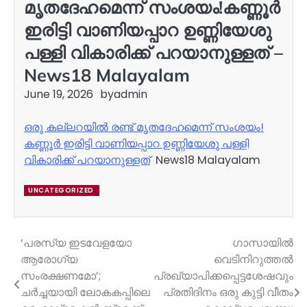
മൃതദേഹമെന്ന് സംശയം!കണ്ണൂർ
ഇരിട്ടി വാണിയപ്പാറ ഉണ്ണിയേശു
പള്ളി വികാരിക്ക് പറയാനുള്ളത് –
News18 Malayalam
June 19, 2026
by
admin
ഒരു കല്ലറയിൽ രണ്ട് മൃതദേഹമെന്ന് സംശയം!
കണ്ണൂർ ഇരിട്ടി വാണിയപ്പാറ ഉണ്ണിയേശു പള്ളി
വികാരിക്ക് പറയാനുള്ളത്
News18 Malayalam
UNCATEGORIZED
‘പരസ്യ ഇടവേളയോ
ഗാസായിൽ
Post
ആരോഗ്യ
വെടിനിറുത്തൽ
navigation
സംരക്ഷണമോ’;
പ്രഖ്യാപിക്കപ്പെട്ടശേഷവും
ചർച്ചയായി ലോകകപ്പിലെ
പ്രതിദിനം ഒരു കുട്ടി വീതം