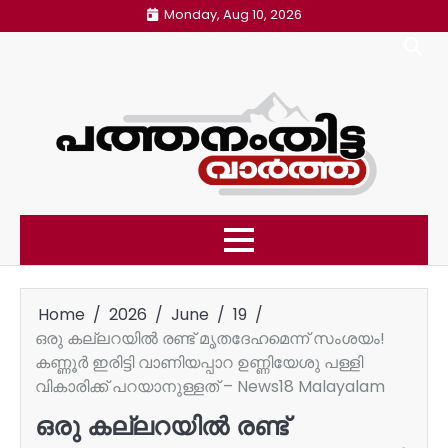
Skip
Monday, Aug 10, 2026
to
content
Home
2026
June
19
ഒരു കല്ലറയിൽ രണ്ട് മൃതദേഹമെന്ന് സംശയം!
കണ്ണൂർ ഇരിട്ടി വാണിയപ്പാറ ഉണ്ണിയേശു പള്ളി
വികാരിക്ക് പറയാനുള്ളത് – News18 Malayalam
ഒരു കല്ലറയിൽ രണ്ട്