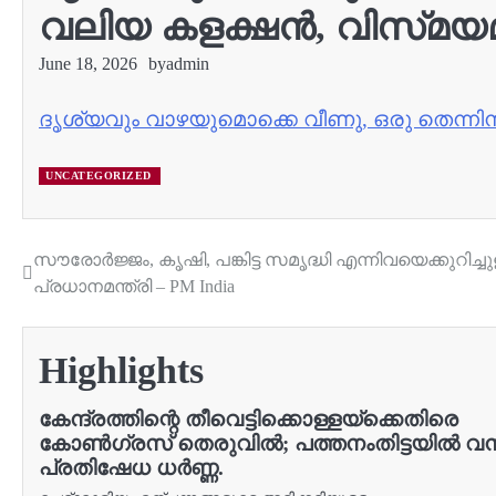
വലിയ കളക്ഷൻ, വിസ്‍മയമാ
June 18, 2026
by
admin
ദൃശ്യവും വാഴയുമൊക്കെ വീണു, ഒരു തെന്നിന
UNCATEGORIZED
സൗരോർജ്ജം, കൃഷി, പങ്കിട്ട സമൃദ്ധി എന്നിവയെക്കുറിച്ചു
Post
പ്രധാനമന്ത്രി – PM India
navigation
Highlights
കേന്ദ്രത്തിന്റെ തീവെട്ടിക്കൊള്ളയ്‌ക്കെതിരെ
കോൺഗ്രസ് തെരുവിൽ; പത്തനംതിട്ടയിൽ വ
പ്രതിഷേധ ധർണ്ണ.