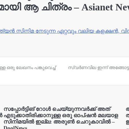
യി ആ ചിത്രം – Asianet Ne
്ത്യൻ സിനിമ നേടുന്ന ഏറ്റവും വലിയ കളക്ഷൻ, വ
ള്ള ഒരു ലേഖനം പങ്കുവെച്ച്
സ്വർണവില ഇന്ന് അങ്ങോട്ടും
സപ്പോർട്ടിങ് റോൾ ചെയ്യുന്നവർക്ക് അത്
അ
ൻ
എടുക്കാതിരിക്കാനുള്ള ഒരു ഓപ്ഷൻ മലയാള
ത
സിനിമയിൽ ഇല്ല: അരുൺ ചെറുകാവിൽ –
ഇ
DoolNews