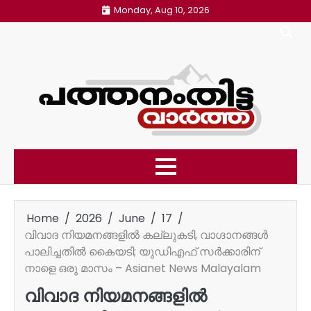
Skip
Monday, Aug 10, 2026
to
content
Home
2026
June
17
വിവാദ നിയമനങ്ങളിൽ കല്ലുകടി, വാ​ഗ്ദാനങ്ങൾ
പാലിച്ചതിൽ കൈയടി; യുഡിഎഫ് സർക്കാരിന്
നാളെ ഒരു മാസം – Asianet News Malayalam
വിവാദ നിയമനങ്ങളിൽ