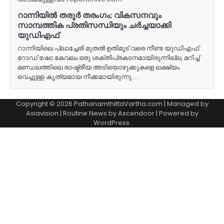
റാന്നിയിൽ തരൂർ തരംഗം; വികസനവും
സാമ്പത്തിക പ്രതിസന്ധിയും ചർച്ചയാക്കി
യുഡിഎഫ്
റാന്നിയിലെ പ്ലാച്ചേരി മുതൽ ഉതിമൂട് വരെ നീണ്ട യുഡിഎഫ്
റോഡ് ഷോ കേവലം ഒരു ശക്തിപ്രകടനമായിരുന്നില്ല, മറിച്ച്
മണ്ഡലത്തിലെ രാഷ്ട്രീയ അടിയൊഴുക്കുകളെ ലക്ഷ്യം
വെച്ചുള്ള കൃത്യമായ നീക്കമായിരുന്നു.…
Copyright © 2026 PathanamthittaVartha.com | Managed by
Asiavision | Routine News by
Ascendoor
| Powered by
WordPress
.