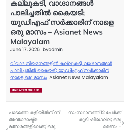
കല്ലുകടി, വാ​ഗ്ദാനങ്ങൾ
പാലിച്ചതിൽ കൈയടി;
യുഡിഎഫ് സർക്കാരിന് നാളെ
ഒരു മാസം – Asianet News
Malayalam
June 17, 2026
by
admin
വിവാദ നിയമനങ്ങളിൽ കല്ലുകടി, വാ​ഗ്ദാനങ്ങൾ
പാലിച്ചതിൽ കൈയടി; യുഡിഎഫ് സർക്കാരിന്
നാളെ ഒരു മാസം
Asianet News Malayalam
UNCATEGORIZED
പാടത്തെ കളിയിൽനിന്ന്
സംസ്ഥാനത്ത് 12 പേര്‍ക്ക്
Post
അന്താരാഷ്ട്ര
കൂടി ഷിഗെല്ല; ഒരു
navigation
മത്സരങ്ങളിലേക്ക്; ഒരു
മരണം –