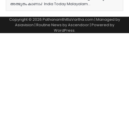
അത്ഭുതം കാണാം! India Today Malayalam…
Copyright © 2026 PathanamthittaVartha.com | Managed by
Asiavision | Routine News by
Ascendoor
| Powered by
WordPress
.