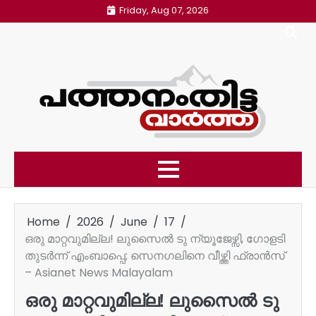
Skip
Friday, Aug 07, 2026
to
content
Home
2026
June
17
ഒരു മാറ്റവുമില്ല! ലുസൈൽ ടു ന്യൂജേഴ്സി, ഗോളടി
തുടര്‍ന്ന് എംബാപ്പെ; സെനഗലിനെ വീഴ്ത്തി ഫ്രാന്‍സ്
– Asianet News Malayalam
ഒരു മാറ്റവുമില്ല! ലുസൈൽ ടു