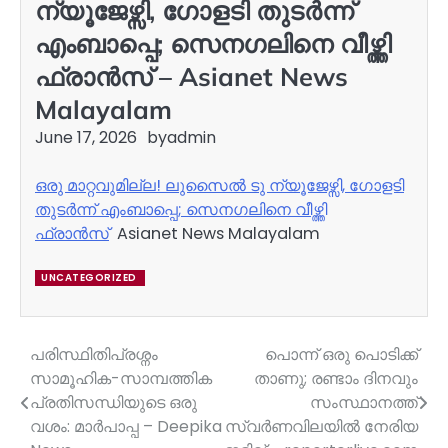
ന്യൂജേഴ്സി, ഗോളടി തുടര്‍ന്ന്
എംബാപ്പെ; സെനഗലിനെ വീഴ്ത്തി
ഫ്രാന്‍സ് – Asianet News
Malayalam
June 17, 2026
by
admin
ഒരു മാറ്റവുമില്ല! ലുസൈൽ ടു ന്യൂജേഴ്സി, ഗോളടി
തുടര്‍ന്ന് എംബാപ്പെ; സെനഗലിനെ വീഴ്ത്തി
ഫ്രാന്‍സ്
Asianet News Malayalam
UNCATEGORIZED
പരിസ്ഥിതിപ്രശ്നം
പൊന്ന് ഒരു പൊടിക്ക്
Post
സാമൂഹിക-സാമ്പത്തിക
താണു; രണ്ടാം ദിനവും
navigation
പ്രതിസന്ധിയുടെ ഒരു
സംസ്ഥാനത്ത്
വശം: മാർപാപ്പ – Deepika
സ്വർണവിലയില്‍ നേരിയ