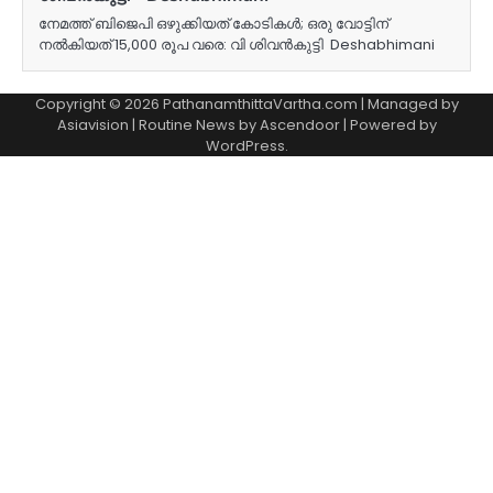
നേമത്ത് ബിജെപി ഒഴുക്കിയത് കോടികൾ; ഒരു വോട്ടിന്
നൽകിയത് 15,000 രൂപ വരെ: വി ശിവൻകുട്ടി Deshabhimani
Copyright © 2026 PathanamthittaVartha.com | Managed by
Asiavision | Routine News by
Ascendoor
| Powered by
WordPress
.