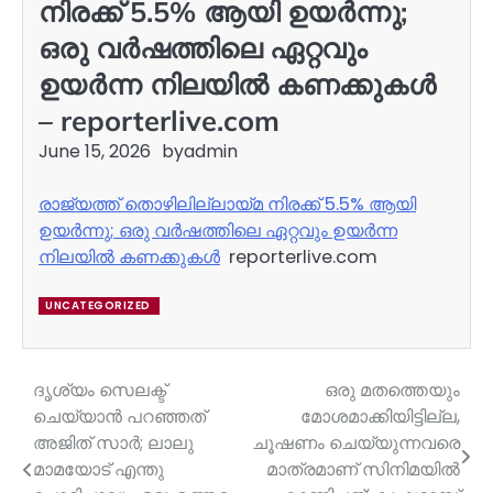
നിരക്ക് 5.5% ആയി ഉയർന്നു;
ഒരു വർഷത്തിലെ ഏറ്റവും
ഉയർന്ന നിലയിൽ കണക്കുകൾ
– reporterlive.com
June 15, 2026
by
admin
രാജ്യത്ത് തൊഴിലില്ലായ്മ നിരക്ക് 5.5% ആയി
ഉയർന്നു; ഒരു വർഷത്തിലെ ഏറ്റവും ഉയർന്ന
നിലയിൽ കണക്കുകൾ
reporterlive.com
UNCATEGORIZED
ദൃശ്യം സെലക്ട്
ഒരു മതത്തെയും
Post
ചെയ്യാന്‍ പറഞ്ഞത്
മോശമാക്കിയിട്ടില്ല,
navigation
അജിത് സാര്‍; ലാലു
ചൂഷണം ചെയ്യുന്നവരെ
മാമയോട് എന്തു
മാത്രമാണ് സിനിമയിൽ