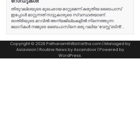
റോഡുകൾ!
തിരുവല്ലയുടെ മുഖഛായ മാറ്റുമെന്ന് കരുതിയ ബൈപാസ്
ഇപ്പോൾ മാറ്റുന്നത് നാട്ടുകാരുടെ സ്വസ്ഥതയാണ്.
രാത്രിയുടെ മറവിൽ അന്യജില്ലകളിൽ നിന്നെത്തുന്ന
ലോറികൾ നമ്മുടെ ബൈപാസിനെ ഒരു വലിയ ‘വേസ്റ്റ് ബിൻ’…
Copyright © 2026 PathanamthittaVartha.com | Managed by
Asiavision | Routine News by
Ascendoor
| Powered by
WordPress
.