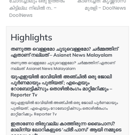
ചോദിച്ചാലും ഒരു ഉത്തരം
കാണിച്ചത്: കൃഷ്ണദാസ്
കിട്ടില്ല: നിഖില്‍ ന.. –
മുരളി – DoolNews
DoolNews
Highlights
തണുത്ത വെള്ളമോ ചൂടുവെള്ളമോ? ചർമ്മത്തിന്
ഏതാണ് നല്ലത് – Asianet News Malayalam
തണുത്ത വെള്ളമോ ചൂടുവെള്ളമോ? ചർമ്മത്തിന് ഏതാണ്
നല്ലത് Asianet News Malayalam
യുഎഇയിൽ ഭാവിയിൽ അഞ്ചിൽ ഒരു ജോലി
പൂർണമായും പുതിയത് ; എഐയും
റോബോട്ടിക്സും തൊഴിൽരംഗം മാറ്റിമറിക്കും –
Reporter Tv
യുഎഇയിൽ ഭാവിയിൽ അഞ്ചിൽ ഒരു ജോലി പൂർണമായും
പുതിയത് ; എഐയും റോബോട്ടിക്സും തൊഴിൽരംഗം
മാറ്റിമറിക്കും Reporter Tv
ഇതാണോ തിരുവല്ല കാത്തിരുന്ന ബൈപാസ്?
മാലിന്യ ലോറികളുടെ ‘ഫ്രീ പാസ്’ ആയി നമ്മുടെ