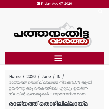
Skip
Friday, Aug 07, 2026
to
content
Home
2026
June
15
രാജ്യത്ത് തൊഴിലില്ലായ്മ നിരക്ക് 5.5% ആയി
ഉയർന്നു; ഒരു വർഷത്തിലെ ഏറ്റവും ഉയർന്ന
നിലയിൽ കണക്കുകൾ – reporterlive.com
രാജ്യത്ത് തൊഴിലില്ലായ്മ