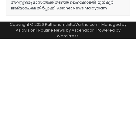
അറസ്റ്റ് ഒരു മാസത്തക്ക് തടഞ്ഞ് ഹൈക്കോടതി; മുൻകൂർ
ജാമ്യാപേക്ഷ തീർപ്പാക്കി Asianet News Malayalam
Copyright © 2026 PathanamthittaVartha.com | Managed by
Asiavision | Routine News by
Ascendoor
| Powered by
WordPress
.