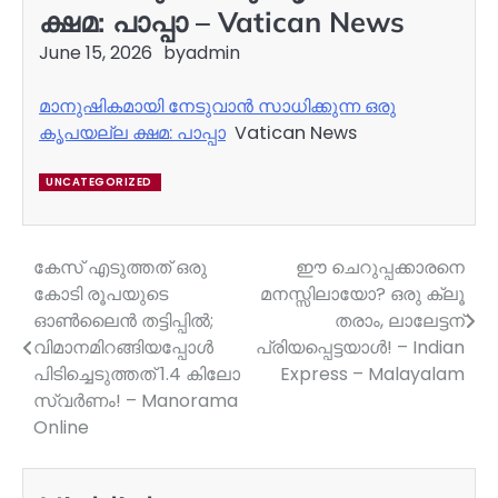
ക്ഷമ: പാപ്പാ – Vatican News
June 15, 2026
by
admin
മാനുഷികമായി നേടുവാൻ സാധിക്കുന്ന ഒരു
കൃപയല്ല ക്ഷമ: പാപ്പാ
Vatican News
UNCATEGORIZED
കേസ് എടുത്തത് ഒരു
ഈ ചെറുപ്പക്കാരനെ
Post
കോടി രൂപയുടെ
മനസ്സിലായോ? ഒരു ക്ലൂ
navigation
ഓൺലൈൻ തട്ടിപ്പിൽ;
തരാം, ലാലേട്ടന്
വിമാനമിറങ്ങിയപ്പോൾ
പ്രിയപ്പെട്ടയാൾ! – Indian
പിടിച്ചെടുത്തത് 1.4 കിലോ
Express – Malayalam
സ്വർണം! – Manorama
Online