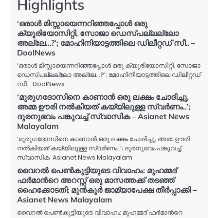
Highlights
‘ഒരാൾ മിസ്സായെന്നറിഞ്ഞപ്പോൾ ഒരു
ക്യൂരിയോസിറ്റി, സോജാ ഡെസ്പല്ലല്ലോ
അല്ലേ…?’; മോഹിനിയാട്ടത്തിലെ ഡിലീറ്റഡ് സീ.. –
DoolNews
‘ഒരാൾ മിസ്സായെന്നറിഞ്ഞപ്പോൾ ഒരു ക്യൂരിയോസിറ്റി, സോജാ
ഡെസ്പല്ലല്ലോ അല്ലേ…?’; മോഹിനിയാട്ടത്തിലെ ഡിലീറ്റഡ്
സീ.. DoolNews
‘മുരുഗദോസിനെ കാണാൻ ഒരു ലക്ഷം ചോദിച്ചു,
അമ്മ ഊരി നൽകിയത് കയ്യിലുള്ള സ്വർണം..’;
ദുരനുഭവം പങ്കുവച്ച് സ്വാസിക – Asianet News
Malayalam
‘മുരുഗദോസിനെ കാണാൻ ഒരു ലക്ഷം ചോദിച്ചു, അമ്മ ഊരി
നൽകിയത് കയ്യിലുള്ള സ്വർണം..’; ദുരനുഭവം പങ്കുവച്ച്
സ്വാസിക Asianet News Malayalam
വൈറൽ പെൺകുട്ടിയുടെ വിവാഹം: മുഹമ്മദ്
ഫർമാന്‍റെ അറസ്റ്റ് ഒരു മാസത്തക്ക് തടഞ്ഞ്
ഹൈക്കോടതി; മുൻകൂർ ജാമ്യാപേക്ഷ തീർപ്പാക്കി –
Asianet News Malayalam
വൈറൽ പെൺകുട്ടിയുടെ വിവാഹം: മുഹമ്മദ് ഫർമാന്‍റെ