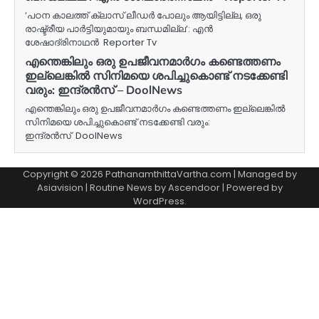
‘പഠന കാലത്ത് ക്ലാസ് ലീഡർ പോലും ആയിട്ടില്ല, ഒരു
രാഷ്ട്രീയ പാര്‍ട്ടിയുമായും ബന്ധമില്ല’: എൻ
ശേഷാദ്രിനാഥൻ Reporter Tv
എന്തെങ്കിലും ഒരു ഉപജീവനമാർഗം കണ്ടെത്തണം
ഇല്ലെങ്കിൽ സിനിമയെ ശപിച്ചുകൊണ്ട് നടക്കേണ്ടി
വരും: ഇന്ദ്രൻസ് – DoolNews
എന്തെങ്കിലും ഒരു ഉപജീവനമാർഗം കണ്ടെത്തണം ഇല്ലെങ്കിൽ
സിനിമയെ ശപിച്ചുകൊണ്ട് നടക്കേണ്ടി വരും:
ഇന്ദ്രൻസ് DoolNews
Copyright © 2026 PathanamthittaVartha.com | Managed by
Asiavision | Routine News by
Ascendoor
| Powered by
WordPress
.