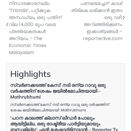
നിസാരക്കാരനല്ല
പണമയച്ചോ? കാശ്
navigation
‘Trionda’, പറ്റിക്കുക
തിരികെ ലഭിക്കാന്‍ ഇതാ
അസാധ്യം, ഒരു പന്തിന്
ഒരു വഴി,
വില 14,000 രൂപ വരെ;
അറിഞ്ഞിരിക്കണം
പ്രത്യേകതകള്‍
ഇക്കാര്യങ്ങള്‍ –
അറിയാം – The
reporterlive.com
Economic Times
Malayalam
Highlights
സ്വർണക്കടത്ത് കേസ്: നടി രന്യ റാവു ഒരു
വർഷത്തിന് ശേഷം ജയിൽമോചിതയായി –
Mathrubhumi
സ്വർണക്കടത്ത് കേസ്: നടി രന്യ റാവു ഒരു വർഷത്തിന്
ശേഷം ജയിൽമോചിതയായി Mathrubhumi
‘പഠന കാലത്ത് ക്ലാസ് ലീഡർ പോലും
ആയിട്ടില്ല, ഒരു രാഷ്ട്രീയ പാര്‍ട്ടിയുമായും
ബന്ധമില്ല’: എൻ ശേഷാദ്രിനാഥൻ – Reporter Tv