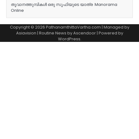
തൂവാനത്തുമ്പികൾ ഒരു സൂഫിയുടെ യാത്ര Manorama
Online
Copyright © 2026 PathanamthittaVartha.com | Managed by
Asiavision | Routine News by
Ascendoor
| Powered by
WordPress
.