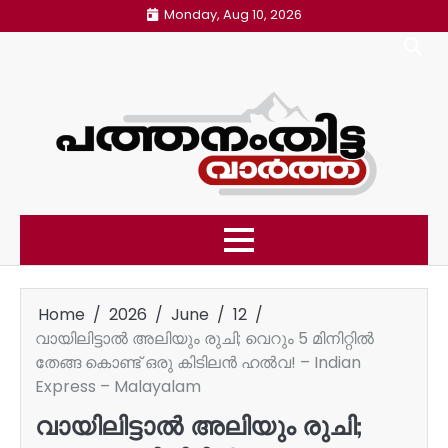
Skip
Monday, Aug 10, 2026
to
content
Home
2026
June
12
വായിലിട്ടാൽ അലിയും രുചി; വെറും 5 മിനിറ്റിൽ
തേങ്ങ കൊണ്ട് ഒരു കിടിലൻ ഹൽവ! – Indian
Express – Malayalam
വായിലിട്ടാൽ അലിയും രുചി;