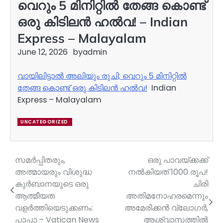
വെറും 5 മിനിറ്റിൽ തേങ്ങ കൊണ്ട്
ഒരു കിടിലൻ ഹൽവ! – Indian
Express – Malayalam
June 12, 2026
by
admin
വായിലിട്ടാൽ അലിയും രുചി; വെറും 5 മിനിറ്റിൽ
തേങ്ങ കൊണ്ട് ഒരു കിടിലൻ ഹൽവ!
Indian
Express – Malayalam
UNCATEGORIZED
സമർപ്പിതരും,
ഒരു പാവയ്‍ക്കക്ക്
Post
അത്മായരും വിശുദ്ധ
നൽകിയത് 1000 രൂപ!
navigation
കുർബാനയുടെ ഒരു
ചിരി
ആത്മീയത
അതിമനോഹരമെന്നും
വളർത്തിയെടുക്കണം:
അമേരിക്കൻ വ്ലോഗർ,
പാപ്പാ – Vatican News
ആശ്വാസത്തില്‍