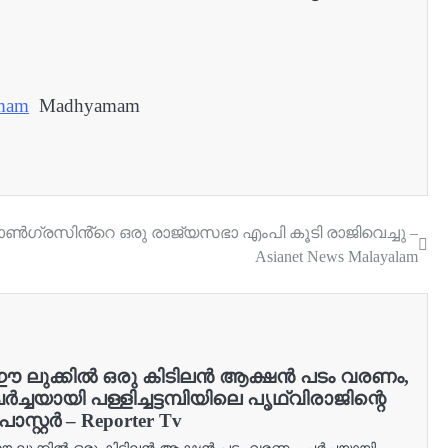
mam
Madhyamam
ോൺഗ്രസിൻ്റെ ഒരു രാജ്യസഭാ എംപി കൂടി രാജിവെച്ചു –
Asianet News Malayalam
 ലുക്കിൽ ഒരു കിടിലൻ ആക്ഷൻ പടം വരണം,
ർച്ചയായി പള്ളിച്ചട്ടമ്പിയിലെ പൃഥ്വിരാജിന്റെ
ോസ്റ്റർ – Reporter Tv