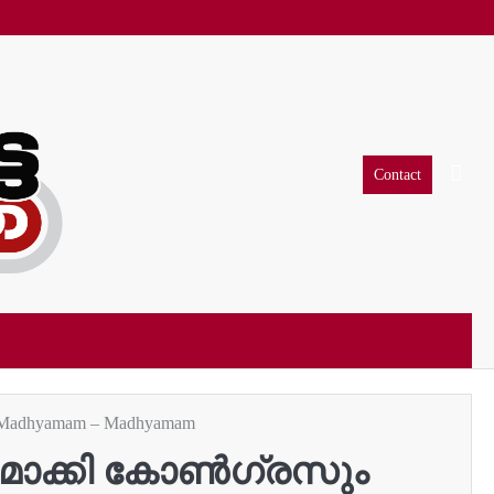
Contact
adhyamam – Madhyamam
തമാക്കി കോൺഗ്രസും