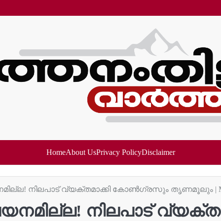
Home
About Us
Privacy Policy
Disclaimer
ില്ല! നിലപാട് വ്യക്തമാക്കി കോൺഗ്രസും തൃണമൂലും | M
ലയനമില്ല! നിലപാട് വ്യക്