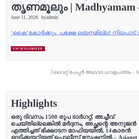
തൃണമൂലും | Madhyamam
June 11, 2026
by
admin
‘കൈ’കോർക്കും, പക്ഷേ ലയനമില്ല! നിലപാട്
UNCATEGORIZED
വൈറ്റ് പേപ്പര്‍ അഥവാ ധവളപത്രം – Me
Post
navigation
Highlights
ഒരു ദിവസം 1500 രൂപ ടാർഗറ്റ്, അച്ചീവ്
ചെയ്തില്ലെങ്കിൽ മർദ്ദനം, അച്ഛന്റെ അനുജൻ
എത്തിച്ചത് ഭിക്ഷാടന മാഫിയയിൽ, 14കാരൻ
ഓടിക്കയറിയത് പൊലീസ് സ്റ്റേഷനിൽ – Asianet