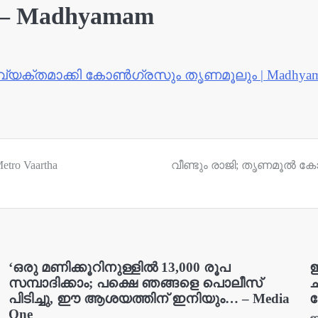
 – Madhyamam
 വ്യക്തമാക്കി കോൺഗ്രസും തൃണമൂലും | Madhya
tro Vaartha
വീണ്ടും രാജി; തൃണമൂൽ ക
‘ഒരു മണിക്കൂറിനുള്ളിൽ 13,000 രൂപ
ഈ
സമ്പാദിക്കാം; പക്ഷെ ഞങ്ങളെ പൊലീസ്
ച
പിടിച്ചു, ഈ ആശയത്തിന് ഇനിയും… – Media
പ
One