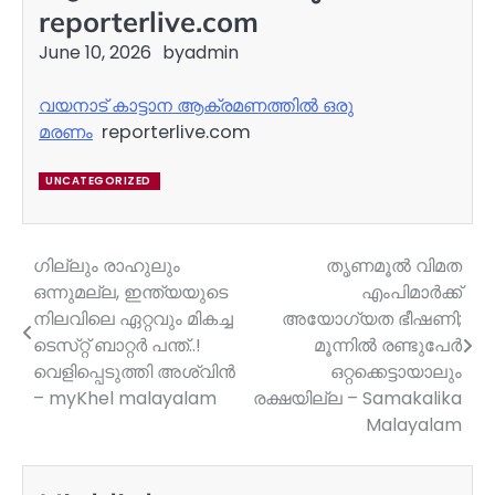
reporterlive.com
June 10, 2026
by
admin
വയനാട് കാട്ടാന ആക്രമണത്തില്‍ ഒരു
മരണം
reporterlive.com
UNCATEGORIZED
ഗില്ലും രാഹുലും
തൃണമൂല്‍ വിമത
Post
ഒന്നുമല്ല, ഇന്ത്യയുടെ
എംപിമാര്‍ക്ക്
navigation
നിലവിലെ ഏറ്റവും മികച്ച
അയോഗ്യത ഭീഷണി;
ടെസ്‌റ്റ് ബാറ്റർ പന്ത്..!
മൂന്നില്‍ രണ്ടുപേര്‍
വെളിപ്പെടുത്തി അശ്വിൻ
ഒറ്റക്കെട്ടായാലും
– myKhel malayalam
രക്ഷയില്ല – Samakalika
Malayalam