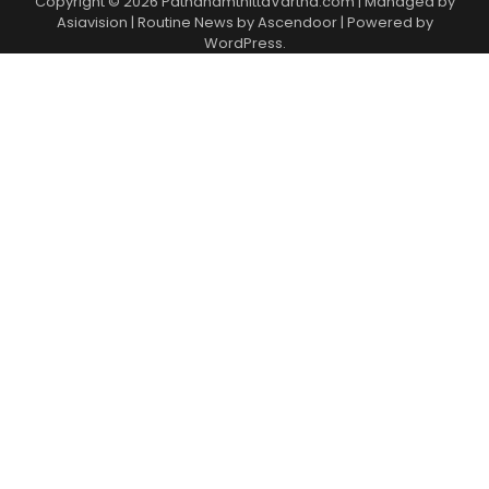
Copyright © 2026 PathanamthittaVartha.com | Managed by
Asiavision | Routine News by
Ascendoor
| Powered by
WordPress
.