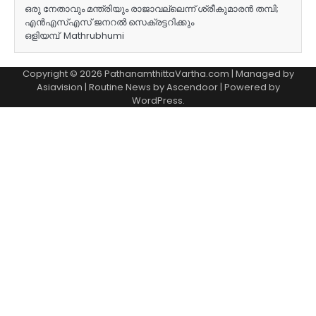
ഒരു നേതാവും മന്ത്രിയും രാജാവല്ലെന്ന് ശ്രീകുമാരൻ തമ്പി;
എൻഎസ്എസ് ജനറൽ സെക്രട്ടറിക്കും
ഒളിയമ്പ് Mathrubhumi
Copyright © 2026 PathanamthittaVartha.com | Managed by
Asiavision | Routine News by
Ascendoor
| Powered by
WordPress
.