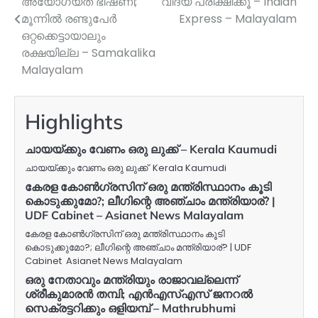
അയോഗ്യത ഭീഷണി;
വിദ്യ പരീക്ഷിക്കൂ – Indian
മൂന്നില്‍ രണ്ടുപേര്‍
Express – Malayalam
ഒറ്റക്കെട്ടായാലും
രക്ഷയില്ല – Samakalika
Malayalam
Highlights
ചായയ്ക്കും വേണം ഒരു ലുക്ക് – Kerala Kaumudi
ചായയ്ക്കും വേണം ഒരു ലുക്ക് Kerala Kaumudi
കേരള കോൺഗ്രസിന് ഒരു മന്ത്രിസ്ഥാനം കൂടി
കൊടുക്കുമോ?; ലീഗിന്റെ അഞ്ചാം മന്ത്രിയാര്? |
UDF Cabinet – Asianet News Malayalam
കേരള കോൺഗ്രസിന് ഒരു മന്ത്രിസ്ഥാനം കൂടി
കൊടുക്കുമോ?; ലീഗിന്റെ അഞ്ചാം മന്ത്രിയാര്? | UDF
Cabinet Asianet News Malayalam
ഒരു നേതാവും മന്ത്രിയും രാജാവല്ലെന്ന്
ശ്രീകുമാരൻ തമ്പി; എൻഎസ്എസ് ജനറൽ
സെക്രട്ടറിക്കും ഒളിയമ്പ് – Mathrubhumi