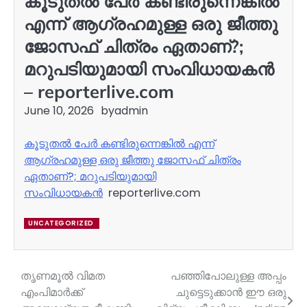
കൂടുതൽ പേർ കണ്ടിരുന്നെങ്കിൽ
എന്ന് ആഗ്രഹമുള്ള ഒരു ജീത്തു
ജോസഫ് ചിത്രം ഏതാണ്?;
മറുപടിയുമായി സംവിധായകൻ
– reporterlive.com
June 10, 2026
by
admin
കൂടുതൽ പേർ കണ്ടിരുന്നെങ്കിൽ എന്ന്
ആഗ്രഹമുള്ള ഒരു ജീത്തു ജോസഫ് ചിത്രം
ഏതാണ്?; മറുപടിയുമായി
സംവിധായകൻ
reporterlive.com
UNCATEGORIZED
തൃണമൂല്‍ വിമത
പഞ്ഞിപോലുള്ള അപ്പം
Post
എംപിമാര്‍ക്ക്
ചുട്ടെടുക്കാൻ ഈ ഒരു
navigation