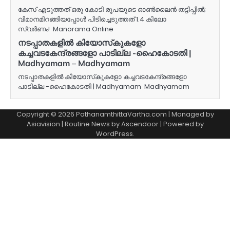
കേസ് എടുത്തത് ഒരു കോടി രൂപയുടെ ഓൺലൈൻ തട്ടിപ്പിൽ;
വിമാനമിറങ്ങിയപ്പോൾ പിടിച്ചെടുത്തത് 1.4 കിലോ
സ്വർണം! Manorama Online
നടപ്പാതകളിൽ കിയോസ്‌കുകളോ
കച്ചവടകേന്ദ്രങ്ങളോ പാടില്ല -ഹൈകോടതി |
Madhyamam – Madhyamam
നടപ്പാതകളിൽ കിയോസ്‌കുകളോ കച്ചവടകേന്ദ്രങ്ങളോ
പാടില്ല -ഹൈകോടതി | Madhyamam Madhyamam
Copyright © 2026 PathanamthittaVartha.com | Managed by
Asiavision | Routine News by
Ascendoor
| Powered by
WordPress
.