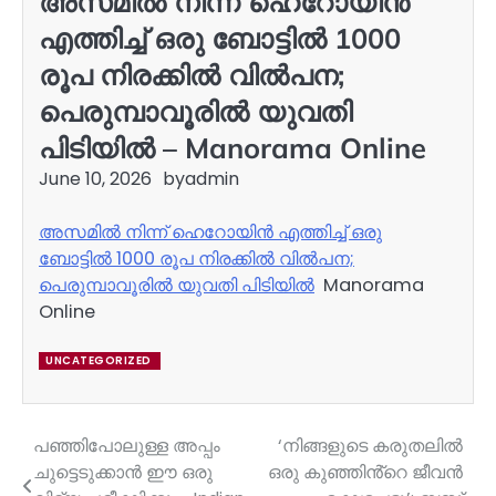
അസമിൽ നിന്ന് ഹെറോയിൻ
എത്തിച്ച് ഒരു ബോട്ടിൽ 1000
രൂപ നിരക്കിൽ വിൽപന;
പെരുമ്പാവൂരിൽ യുവതി
പിടിയിൽ – Manorama Online
June 10, 2026
by
admin
അസമിൽ നിന്ന് ഹെറോയിൻ എത്തിച്ച് ഒരു
ബോട്ടിൽ 1000 രൂപ നിരക്കിൽ വിൽപന;
പെരുമ്പാവൂരിൽ യുവതി പിടിയിൽ
Manorama
Online
UNCATEGORIZED
പഞ്ഞിപോലുള്ള അപ്പം
‘നിങ്ങളുടെ കരുതലിൽ
Post
ചുട്ടെടുക്കാൻ ഈ ഒരു
ഒരു കുഞ്ഞിൻ്റെ ജീവൻ
navigation