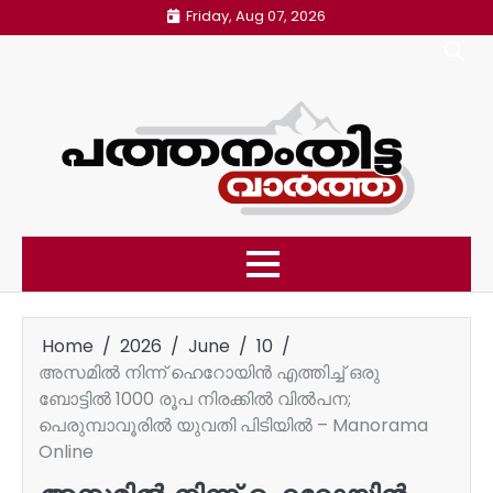
Skip
Friday, Aug 07, 2026
to
content
Home
2026
June
10
അസമിൽ നിന്ന് ഹെറോയിൻ എത്തിച്ച് ഒരു
ബോട്ടിൽ 1000 രൂപ നിരക്കിൽ വിൽപന;
പെരുമ്പാവൂരിൽ യുവതി പിടിയിൽ – Manorama
Online