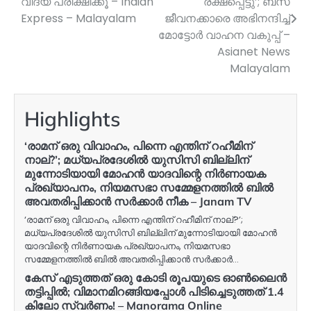
വിദ്യ പരീക്ഷിക്കൂ – Indian
രക്ഷപ്പെട്ടു’; ബസ്
Express – Malayalam
ജീവനക്കാരെ അഭിനന്ദിച്ച്
മോട്ടോർ വാഹന വകുപ്പ് –
Asianet News
Malayalam
Highlights
‘രാമന് ഒരു വിവാഹം, പിന്നെ എന്തിന് റഹീമിന്
നാല്?’; മധ്യപ്രദേശിൽ യുസിസി ബില്ലിന്
മുന്നോടിയായി മോഹൻ യാദവിന്റെ നിർണായക
പ്രഖ്യാപനം, നിയമസഭാ സമ്മേളനത്തിൽ ബിൽ
അവതരിപ്പിക്കാൻ സർക്കാർ നീക – Janam TV
‘രാമന് ഒരു വിവാഹം, പിന്നെ എന്തിന് റഹീമിന് നാല്?’;
മധ്യപ്രദേശിൽ യുസിസി ബില്ലിന് മുന്നോടിയായി മോഹൻ
യാദവിന്റെ നിർണായക പ്രഖ്യാപനം, നിയമസഭാ
സമ്മേളനത്തിൽ ബിൽ അവതരിപ്പിക്കാൻ സർക്കാർ…
കേസ് എടുത്തത് ഒരു കോടി രൂപയുടെ ഓൺലൈൻ
തട്ടിപ്പിൽ; വിമാനമിറങ്ങിയപ്പോൾ പിടിച്ചെടുത്തത് 1.4
കിലോ സ്വർണം! – Manorama Online