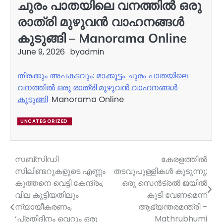
ചുരം പാതയിലെ വനത്തിൽ ഒരു
രാത്രി മുഴുവൻ വാഹനങ്ങൾ
കുടുങ്ങി – Manorama Online
June 9, 2026
by
admin
തിരക്കും അപകടവും: മാക്കൂട്ടം ചുരം പാതയിലെ
വനത്തിൽ ഒരു രാത്രി മുഴുവൻ വാഹനങ്ങൾ
കുടുങ്ങി
Manorama Online
UNCATEGORIZED
സബ്‌സിഡി
കേരളത്തിൽ
Post
സിലിണ്ടറുകളുടെ എണ്ണം
തടവുപുള്ളികൾ കൂടുന്നു;
navigation
കുത്തനെ വെട്ടി കേന്ദ്രം;
ഒരു സെൻട്രൽ ജയിൽ
വില കൂട്ടിയതിലും
കൂടി വേണമെന്ന്
ന്യായീകരണം,
ആഭ്യന്തരമന്ത്രി –
‘പ്രതിദിനം വെറും ഒരു
Mathrubhumi