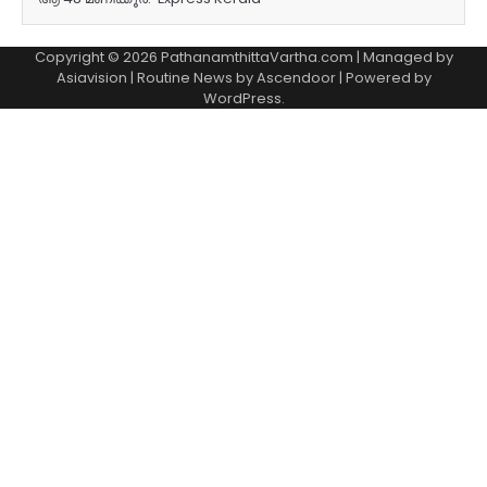
Copyright © 2026 PathanamthittaVartha.com | Managed by
Asiavision | Routine News by
Ascendoor
| Powered by
WordPress
.