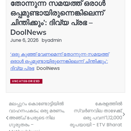
തോന്നുന്ന സമയത്ത് ഒരാൾ
ഒപ്പമുണ്ടായിരുന്നെങ്കിലെന്ന്
ചിന്തിക്കും’: ദിവ്യ പ്രഭ –
DoolNews
June 6, 2026
by
admin
‘ഒരു കുഞ്ഞ് വേണമെന്ന് തോന്നുന്ന സമയത്ത്
ഒരാൾ ഒപ്പമുണ്ടായിരുന്നെങ്കിലെന്ന് ചിന്തിക്കും’:
ദിവ്യ പ്രഭ
DoolNews
UNCATEGORIZED
മലപ്പുറം കൊണ്ടോട്ടിയിൽ
കേരളത്തിൽ
Post
വാഹനപകടം; ഒരു മരണം,
സ്വർണവില താഴേക്ക്;
navigation
അഞ്ച് പേരുടെ നില
ഒരു പവന് 1,12,000
ഗുരുതരം –
രൂപയായി – ETV Bharat