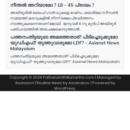
നീന്തൽ അറിയാമോ ? 18 – 45 പ്രായം ?
അയിരൂരിൽ ലൈഫ് ഗാർഡുകളെ വേണം. ശബരിമല സീസൺ
സമയത്ത് കടവുകളിൽ നിന്ന് രക്ഷാപ്രവർത്തനം
നടത്തുകയെന്നതാണ് ജോലി . ജനുവരി 6 നു മുൻപ് അയിരൂർ
പഞ്ചായത്തിൽ അപേക്ഷകൊടുത്താൽ…
പത്തനംതിട്ടയുടെ അമരത്തതാര്? പിടിച്ചെടുക്കുമോ
യുഡിഎഫ്? തൂത്തുവാരുമോ LDF? – Asianet News
Malayalam
പത്തനംതിട്ടയുടെ അമരത്തതാര്? പിടിച്ചെടുക്കുമോ
യുഡിഎഫ്? തൂത്തുവാരുമോ LDF? Asianet News Malayalam
Copyright © 2026 PathanamthittaVartha.com | Managed by
Asiavision | Routine News by
Ascendoor
| Powered by
WordPress
.