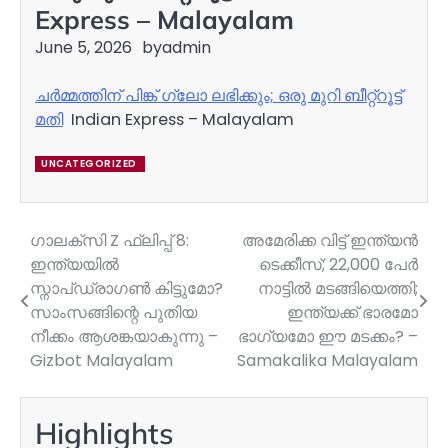
Express – Malayalam
June 5, 2026
by
admin
ചർമ്മത്തിന് പിങ്ക് ഗ്ലോ ലഭിക്കും; ഒരു മുറി ബീറ്റ്റൂട്ട്
മതി
Indian Express – Malayalam
UNCATEGORIZED
ഗാലക്സി Z ഫ്ലിപ്പ് 8:
അമേരിക്ക വിട്ട് ഇന്ത്യന്‍
Post
ഇന്ത്യയിൽ
ടെക്കീസ്; 22,000 പേര്‍
navigation
സ്നാപ്ഡ്രാഗൺ കിട്ടുമോ?
നാട്ടില്‍ മടങ്ങിയെത്തി;
സാംസങ്ങിന്റെ പുതിയ
ഇന്ത്യക്ക് ഭാരമോ
നീക്കം ആശങ്കയാകുന്നു –
ഭാഗ്യമോ ഈ മടക്കം? –
Gizbot Malayalam
Samakalika Malayalam
Highlights