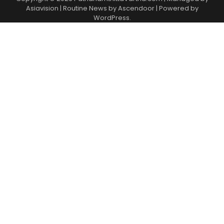
Asiavision | Routine News by
Ascendoor
| Powered by
WordPress
.