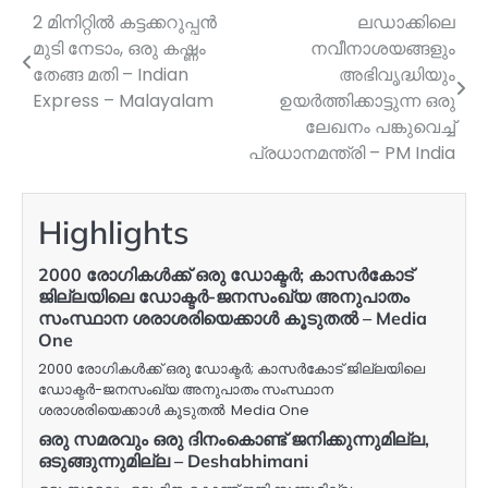
2 മിനിറ്റിൽ കട്ടക്കറുപ്പൻ
ലഡാക്കിലെ
Post
മുടി നേടാം, ഒരു കഷ്ണം
നവീനാശയങ്ങളും
navigation
തേങ്ങ മതി – Indian
അഭിവൃദ്ധിയും
Express – Malayalam
ഉയർത്തിക്കാട്ടുന്ന ഒരു
ലേഖനം പങ്കുവെച്ച്
പ്രധാനമന്ത്രി – PM India
Highlights
2000 രോഗികൾക്ക് ഒരു ഡോക്ടർ; കാസർകോട്
ജില്ലയിലെ ഡോക്ടർ-ജനസംഖ്യ അനുപാതം
സംസ്ഥാന ശരാശരിയെക്കാൾ കൂടുതൽ – Media
One
2000 രോഗികൾക്ക് ഒരു ഡോക്ടർ; കാസർകോട് ജില്ലയിലെ
ഡോക്ടർ-ജനസംഖ്യ അനുപാതം സംസ്ഥാന
ശരാശരിയെക്കാൾ കൂടുതൽ Media One
ഒരു സമരവും ഒരു ദിനംകൊണ്ട് ജനിക്കുന്നുമില്ല,
ഒടുങ്ങുന്നുമില്ല – Deshabhimani