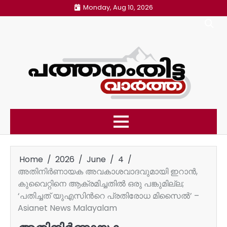
Skip
Monday, Aug 10, 2026
to
content
Home
2026
June
4
അതിനിർണായക അവകാശവാദവുമായി ഇറാൻ,
കുവൈറ്റിനെ ആക്രമിച്ചതിൽ ഒരു പങ്കുമില്ല;
‘പതിച്ചത് യുഎസിന്‍റെ പ്രതിരോധ മിസൈൽ’ –
Asianet News Malayalam