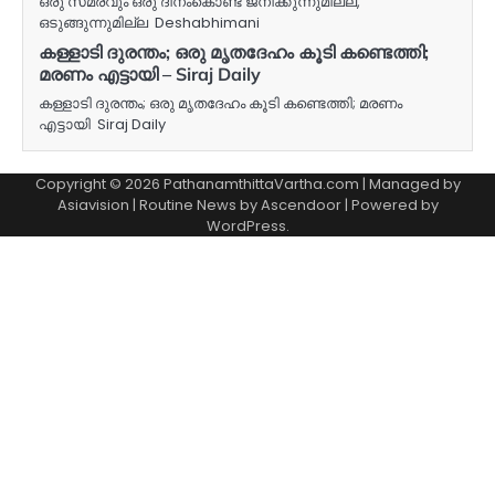
ഒരു സമരവും ഒരു ദിനംകൊണ്ട് ജനിക്കുന്നുമില്ല,
ഒടുങ്ങുന്നുമില്ല Deshabhimani
കള്ളാടി ദുരന്തം; ഒരു മൃതദേഹം കൂടി കണ്ടെത്തി;
മരണം എട്ടായി – Siraj Daily
കള്ളാടി ദുരന്തം; ഒരു മൃതദേഹം കൂടി കണ്ടെത്തി; മരണം
എട്ടായി Siraj Daily
Copyright © 2026 PathanamthittaVartha.com | Managed by
Asiavision | Routine News by
Ascendoor
| Powered by
WordPress
.