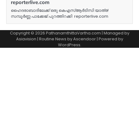
reporterlive.com
ഹെെദരാബാദിലേക്ക് ഒരു കെഎസ്ആര്‍ടിസി യാത്ര!
സമ്പൂര്‍ണ്ണ പാക്കേജ് പുറത്തിറക്കി reporterlive.com
Copyright © 2026 PathanamthittaVartha.com | Managed by
Asiavision | Routine News by
Ascendoor
| Powered by
WordPress
.