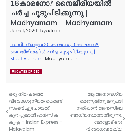
16കാരനോ? നൈജീരിയയിൽ
ചർച്ച ചൂടുപിടിക്കുന്നു |
Madhyamam – Madhyamam
June 1, 2026
by
admin
സാദിസ് ബുബ 30 കാരനോ, 16കാരനോ?
നൈജീരിയയിൽ ചർച്ച ചൂടുപിടിക്കുന്നു |
Madhyamam
Madhyamam
UNCATEGORIZED
ഒരു നിമിഷത്തെ
ആ അനാവശ്യ
Post
വിവേകശൂന്യത കൊണ്ട്
മെസ്സേജിനു മറുപടി
navigation
സംഭവിച്ചുപോയത്:
നൽകാൻ അൻസിബ
കുറിപ്പുമായി ഹൻസിക
ബാധ്യസ്ഥയായിരുന്നു,
കൃഷ്ണ – Indian Express –
മോളോട് ഒരു
Malayalam
വിരോധവുമില്ല: