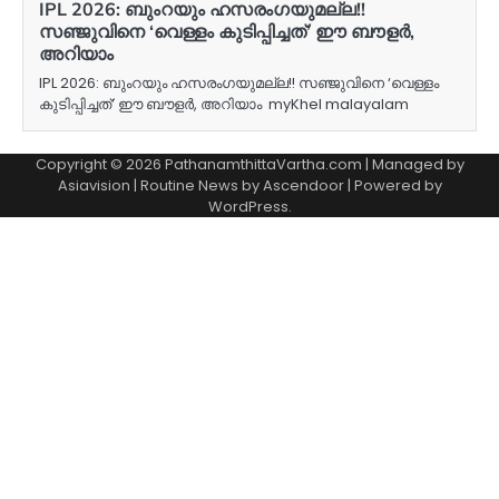
IPL 2026: ബുംറയും ഹസരംഗയുമല്ല!!
സഞ്ജുവിനെ ‘വെള്ളം കുടിപ്പിച്ചത്’ ഈ ബൗളര്‍,
അറിയാം
IPL 2026: ബുംറയും ഹസരംഗയുമല്ല!! സഞ്ജുവിനെ ‘വെള്ളം
കുടിപ്പിച്ചത്’ ഈ ബൗളര്‍, അറിയാം myKhel malayalam
Copyright © 2026 PathanamthittaVartha.com | Managed by
Asiavision | Routine News by
Ascendoor
| Powered by
WordPress
.