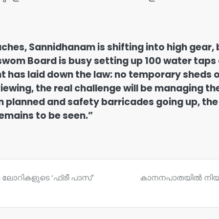
s, Sannidhanam is shifting into high gear, bu
aswom Board is busy setting up 100 water tap
has laid down the law: no temporary sheds or
iewing, the real challenge will be managing t
n planned and safety barricades going up, the 
mains to be seen.”
ലോറികളുടെ ‘ഫ്രീ പാസ്’
കാനനപാതയിൽ നിയന്ത്