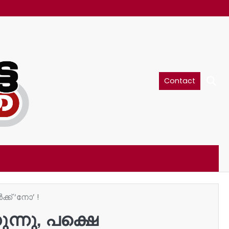
Contact
്ക് ‘നോ’ !
ുന്നു, പക്ഷെ