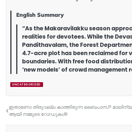
English Summary
“As the Makaravilakku season approache
realities for devotees. While the Dev
Pandithavalam, the Forest Department 
4.7-acre plot has been reclaimed for v
boundaries. With free food distributio
‘new models’ of crowd management re
UNCATEGORIZED
ഇതാണോ തിരുവല്ല കാത്തിരുന്ന ബൈപാസ്? മാലിന്യ 
Post
ആയി നമ്മുടെ റോഡുകൾ!
navigation