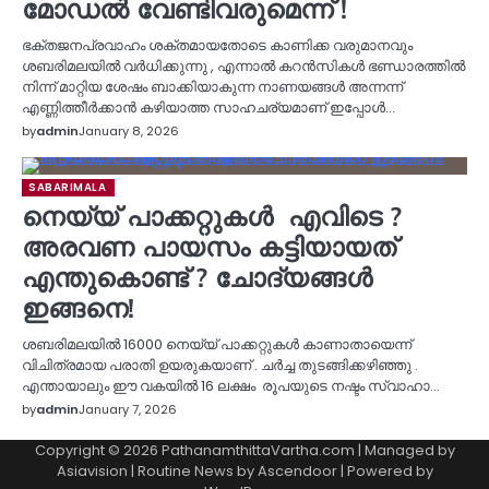
മോഡൽ വേണ്ടിവരുമെന്ന് !
ഭക്തജനപ്രവാഹം ശക്തമായതോടെ കാണിക്ക വരുമാനവും
ശബരിമലയിൽ വർധിക്കുന്നു , എന്നാൽ കറൻസികൾ ഭണ്ഡാരത്തിൽ
നിന്ന് മാറ്റിയ ശേഷം ബാക്കിയാകുന്ന നാണയങ്ങൾ അന്നന്ന്
എണ്ണിത്തീർക്കാൻ കഴിയാത്ത സാഹചര്യമാണ് ഇപ്പോൾ…
by
admin
January 8, 2026
SABARIMALA
നെയ്യ് പാക്കറ്റുകൾ എവിടെ ?
അരവണ പായസം കട്ടിയായത്
എന്തുകൊണ്ട് ? ചോദ്യങ്ങൾ
ഇങ്ങനെ!
ശബരിമലയിൽ 16000 നെയ്യ് പാക്കറ്റുകൾ കാണാതായെന്ന്
വിചിത്രമായ പരാതി ഉയരുകയാണ് . ചർച്ച തുടങ്ങിക്കഴിഞ്ഞു .
എന്തായാലും ഈ വകയിൽ 16 ലക്ഷം രൂപയുടെ നഷ്ടം സ്വാഹാ…
by
admin
January 7, 2026
Copyright © 2026 PathanamthittaVartha.com | Managed by
Asiavision | Routine News by
Ascendoor
| Powered by