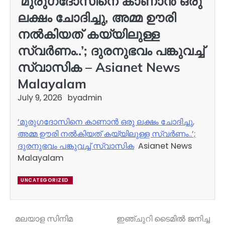
‘മുരുഗദോസിനെ കാണാൻ ഒരു
ലക്ഷം ചോദിച്ചു, അമ്മ ഊരി
നൽകിയത് കയ്യിലുള്ള
സ്വർണം..’; ദുരനുഭവം പങ്കുവച്ച്
സ്വാസിക – Asianet News
Malayalam
July 9, 2026
by
admin
‘മുരുഗദോസിനെ കാണാൻ ഒരു ലക്ഷം ചോദിച്ചു,
അമ്മ ഊരി നൽകിയത് കയ്യിലുള്ള സ്വർണം..’;
ദുരനുഭവം പങ്കുവച്ച് സ്വാസിക
Asianet News
Malayalam
UNCATEGORIZED
മലയാള സിനിമ
ഇഞ്ചുറി ടൈമില്‍ ജനിച്ച
Post