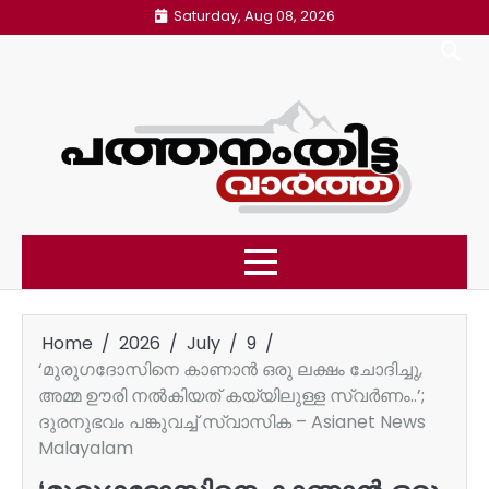
Skip
Saturday, Aug 08, 2026
to
content
Home
2026
July
9
‘മുരുഗദോസിനെ കാണാൻ ഒരു ലക്ഷം ചോദിച്ചു,
അമ്മ ഊരി നൽകിയത് കയ്യിലുള്ള സ്വർണം..’;
ദുരനുഭവം പങ്കുവച്ച് സ്വാസിക – Asianet News
Malayalam