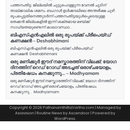
പത്തനംതിട്ട: ജില്ലയിൽ ചുട്ടുപൊള്ളുന്ന വേനൽ ചൂടിന്
താല്ക്കാലിക ശമനം. ബംഗാൾ ഉൾക്കടലിലെ അന്തരീക്ഷ ചുഴി
രൂപപ്പെട്ടതിനെത്തുടർന്ന് പത്തനംതിട്ടയുൾപ്പെടെയുള്ള
തെക്കൻ ജില്ലകളിൽ ഇന്ന് ശക്തമായ മഴയ്ക്ക്
സാധ്യതയുണ്ടെന്ന് കാലാവസ്ഥാ…
ബിഎസ്എന്‍എലില്‍ ഒരു രൂപയ്‌ക്ക്‌ പ്രീപെയ്ഡ്
കണക്ഷന്‍ – Deshabhimani
ബിഎസ്എന്‍എലില്‍ ഒരു രൂപയ്‌ക്ക്‌ പ്രീപെയ്ഡ്
കണക്ഷന്‍ Deshabhimani
ഒരു മണിക്കൂർ ഈദ് നമസ്കാരത്തിന് വിലക്ക്; യോഗ
ദിനത്തിന് റെഡ് റോഡ് അടച്ചത് ഒരാഴ്ചയോളം,
പ്രതിഷേധം കനക്കുന്നു… – Madhyamam
ഒരു മണിക്കൂർ ഈദ് നമസ്കാരത്തിന് വിലക്ക്; യോഗ ദിനത്തിന്
റെഡ് റോഡ് അടച്ചത് ഒരാഴ്ചയോളം, പ്രതിഷേധം
കനക്കുന്നു… Madhyamam
Copyright © 2026 PathanamthittaVartha.com | Managed by
Asiavision | Routine News by
Ascendoor
| Powered by
WordPress
.