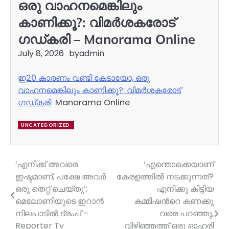
ഒരു വാഹനമെങ്കിലും
കാണിക്കൂ?: വിമർശകരോട്
ഗഡ്കരി – Manorama Online
July 8, 2026
by
admin
ഇ20 കാരണം വണ്ടി കേടായോ, ഒരു
വാഹനമെങ്കിലും കാണിക്കൂ?: വിമർശകരോട്
ഗഡ്കരി
Manorama Online
UNCATEGORIZED
‘എനിക്ക് അവരെ
‘എന്തൊക്കെയാണ്
Post
ഇഷ്ടമാണ്, പക്ഷേ അവർ
കേരളത്തില്‍ നടക്കുന്നത്?
navigation
ഒരു തെറ്റ് ചെയ്തു’;
എനിക്കു കിട്ടിയ
മെലോണിയുടെ ഇറാൻ
കമ്മിഷന്‍റെ കണക്കു
നിലപാടിൽ ട്രംപ് –
വരെ പറഞ്ഞു,
Reporter Tv
വിഴിഞ്ഞത്ത് ഒരു ഓഹരി