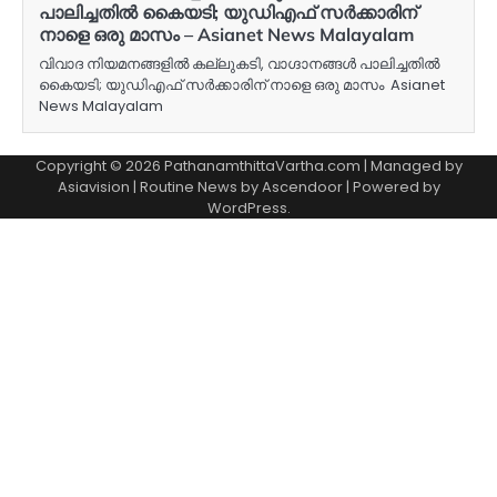
പാലിച്ചതിൽ കൈയടി; യുഡിഎഫ് സർക്കാരിന്
നാളെ ഒരു മാസം – Asianet News Malayalam
വിവാദ നിയമനങ്ങളിൽ കല്ലുകടി, വാ​ഗ്ദാനങ്ങൾ പാലിച്ചതിൽ
കൈയടി; യുഡിഎഫ് സർക്കാരിന് നാളെ ഒരു മാസം Asianet
News Malayalam
Copyright © 2026 PathanamthittaVartha.com | Managed by
Asiavision | Routine News by
Ascendoor
| Powered by
WordPress
.