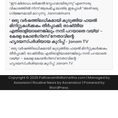
“ഈ ക്രോധം ഒരിക്കൽ സ്നേഹമായിരുന്നു”എന്നൊരു
വികാരത്തിൽ നിന്ന് ആരംഭിച്ച യാത്ര, ഇപ്പോൾ “അത് ഒരു
ഗർജ്ജനമായി മാറുന്നു Janmabhumi
‘ ഒരു വർഷത്തിലധികമായി കുടുങ്ങിയ ഫയൽ
മിനിറ്റുകൾക്കകം തീർപ്പാക്കി; രാഷ്‌ട്രീയ
എതിരാളിയാണെങ്കിലും നന്ദി പറയാതെ വയ്യ’ –
കേരള കോൺഗ്രസ് നേതാവിന്റെ
ഹൃദയസ്പർശിയായ കുറിപ്പ് – Janam TV
‘ ഒരു വർഷത്തിലധികമായി കുടുങ്ങിയ ഫയൽ മിനിറ്റുകൾക്കകം
തീർപ്പാക്കി; രാഷ്‌ട്രീയ എതിരാളിയാണെങ്കിലും നന്ദി പറയാതെ
വയ്യ’ – കേരള കോൺഗ്രസ് നേതാവിന്റെ
ഹൃദയസ്പർശിയായ കുറിപ്പ് Janam TV
Copyright © 2026 PathanamthittaVartha.com | Managed by
Asiavision | Routine News by
Ascendoor
| Powered by
WordPress
.