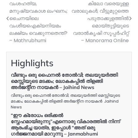
വംശഹത്യ,
കിലോ വരെയുള്ള
navigation
മനുഷ്യവകാശ ലംഘനം;
വരാലുകള്‍; വീട്ടുമുറ്റത്തെ
ചൈനയിലെ
പടുതാക്കുളത്തിൽ
വംശീയഐക്യനിയമം
മൊയ്തുട്ടിയുടെ
ലക്ഷ്യം വെക്കുന്നതെന്ത്?
വരാൽകൃഷി സൂപ്പർഹിറ്റ്
– Mathrubhumi
– Manorama Online
Highlights
വീണ്ടും ഒരു ഫൈനല്‍ തോല്‍വി; തലയുയര്‍ത്തി
മെസ്സിയുടെ മടക്കം; ലോകകപ്പില്‍ തിളങ്ങി
അര്‍ജന്റീന നായകൻ – Jaihind News
വീണ്ടും ഒരു ഫൈനല്‍ തോല്‍വി; തലയുയര്‍ത്തി മെസ്സിയുടെ
മടക്കം; ലോകകപ്പില്‍ തിളങ്ങി അര്‍ജന്റീന നായകൻ Jaihind
News
“ഈ ക്രോധം ഒരിക്കൽ
സ്നേഹമായിരുന്നു”എന്നൊരു വികാരത്തിൽ നിന്ന്
ആരംഭിച്ച യാത്ര, ഇപ്പോൾ “അത് ഒരു
ഗർജ്ജനമായി മാറുന്നു – Janmabhumi