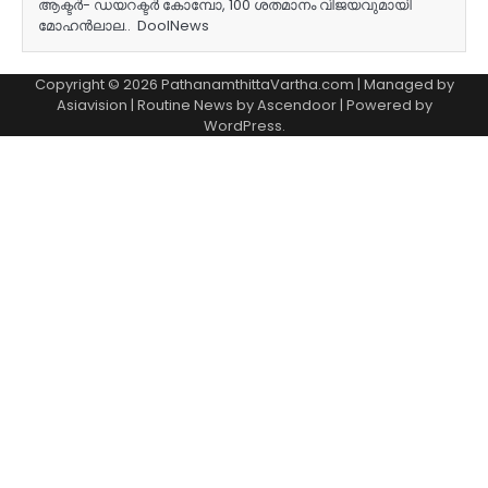
ആക്ടര്‍- ഡയറക്ടര്‍ കോമ്പോ, 100 ശതമാനം വിജയവുമായി
മോഹന്‍ലാല.. DoolNews
Copyright © 2026 PathanamthittaVartha.com | Managed by
Asiavision | Routine News by
Ascendoor
| Powered by
WordPress
.