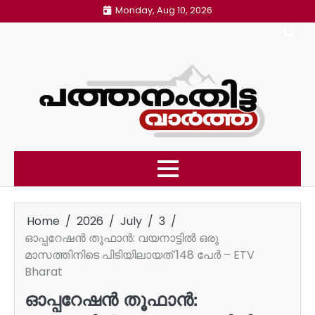
Skip
Monday, Aug 10, 2026
to
content
Home
2026
July
3
ഓപ്പറേഷൻ തൂഫാൻ: വയനാട്ടിൽ ഒരു
മാസത്തിനിടെ പിടിയിലായത് 148 പേർ – ETV
Bharat
ഓപ്പറേഷൻ തൂഫാൻ: