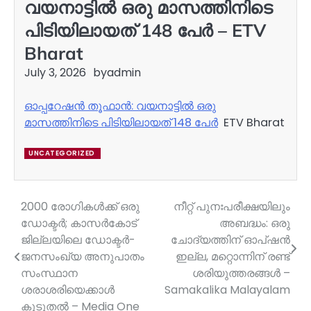
വയനാട്ടിൽ ഒരു മാസത്തിനിടെ
പിടിയിലായത് 148 പേർ – ETV
Bharat
July 3, 2026
by
admin
ഓപ്പറേഷൻ തൂഫാൻ: വയനാട്ടിൽ ഒരു
മാസത്തിനിടെ പിടിയിലായത് 148 പേർ
ETV Bharat
UNCATEGORIZED
2000 രോഗികൾക്ക് ഒരു
നീറ്റ് പുനഃപരീക്ഷയിലും
Post
ഡോക്ടർ; കാസർകോട്
അബദ്ധം: ഒരു
navigation
ജില്ലയിലെ ഡോക്ടർ-
ചോദ്യത്തിന് ഓപ്ഷന്‍
ജനസംഖ്യ അനുപാതം
ഇല്ല, മറ്റൊന്നിന് രണ്ട്
സംസ്ഥാന
ശരിയുത്തരങ്ങള്‍ –
ശരാശരിയെക്കാൾ
Samakalika Malayalam
കൂടുതൽ – Media One