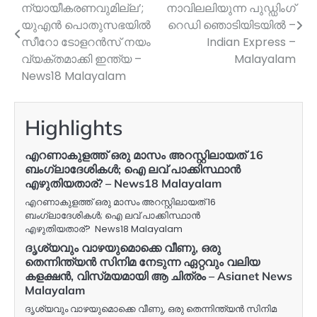
ന്യായീകരണവുമില്ല’;
നാവിലലിയുന്ന പുഡ്ഡിംഗ്
navigation
യുഎൻ പൊതുസഭയിൽ
റെഡി ഞൊടിയിടയിൽ –
സീറോ ടോളറൻസ് നയം
Indian Express –
വ്യക്തമാക്കി ഇന്ത്യ –
Malayalam
News18 Malayalam
Highlights
എറണാകുളത്ത് ഒരു മാസം അറസ്റ്റിലായത് 16
ബംഗ്ലാദേശികൾ; ഐ ലവ് പാക്കിസ്ഥാൻ
എഴുതിയതാര്? – News18 Malayalam
എറണാകുളത്ത് ഒരു മാസം അറസ്റ്റിലായത് 16
ബംഗ്ലാദേശികൾ; ഐ ലവ് പാക്കിസ്ഥാൻ
എഴുതിയതാര്? News18 Malayalam
ദൃശ്യവും വാഴയുമൊക്കെ വീണു, ഒരു
തെന്നിന്ത്യൻ സിനിമ നേടുന്ന ഏറ്റവും വലിയ
കളക്ഷൻ, വിസ്‍മയമായി ആ ചിത്രം – Asianet News
Malayalam
ദൃശ്യവും വാഴയുമൊക്കെ വീണു, ഒരു തെന്നിന്ത്യൻ സിനിമ