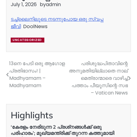
July 1, 2026
by
admin
ടച്ച്‌ലൈനിലൂടെ നടന്നുപോയ ഒരു സ്വപ്ന
ജീവി
DoolNews
UNCATEGORIZED
13നെ പേടി ഒരു ആഗോള
പരിശുദ്ധപിതാവിന്റെ
Post
പ്രതിഭാസം! |
അനുമതിയില്ലാതെ നാല്
navigation
Madhyamam –
മെത്രാന്മാരെ വാഴിച്ച്
Madhyamam
പത്താം പീയൂസിന്റെ സഭ
– Vatican News
Highlights
‘കേരളം നേരിടുന്ന 2 പ്രശ്‍നങ്ങള്‍ക്ക് ഒരു
പരിഹാരം’; മുഖ്യമന്ത്രിക്ക് തുറന്ന കത്തുമായി