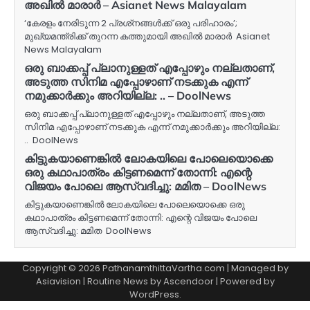
അഖില്‍ മാരാര്‍ – Asianet News Malayalam
‘കേരളം നേരിടുന്ന 2 പ്രശ്‍നങ്ങള്‍ക്ക് ഒരു പരിഹാരം’;
മുഖ്യമന്ത്രിക്ക് തുറന്ന കത്തുമായി അഖില്‍ മാരാര്‍ Asianet
News Malayalam
ഒരു ബാക്കപ്പ് പ്ലാനുള്ളത് എപ്പോഴും നല്ലതാണ്,
അടുത്ത സിനിമ എപ്പോഴാണ് നടക്കുക എന്ന്
നമുക്കാര്‍ക്കും അറിയില്ല: .. – DoolNews
ഒരു ബാക്കപ്പ് പ്ലാനുള്ളത് എപ്പോഴും നല്ലതാണ്, അടുത്ത
സിനിമ എപ്പോഴാണ് നടക്കുക എന്ന് നമുക്കാര്‍ക്കും അറിയില്ല:
.. DoolNews
കിട്ടുകയാണെങ്കില്‍ ലോകയിലെ പോലെയൊക്കെ
ഒരു കഥാപാത്രം കിട്ടണമെന്ന് തോന്നി: എന്റെ
വിജയം പോലെ ആസ്വദിച്ചു: മമിത – DoolNews
കിട്ടുകയാണെങ്കില്‍ ലോകയിലെ പോലെയൊക്കെ ഒരു
കഥാപാത്രം കിട്ടണമെന്ന് തോന്നി: എന്റെ വിജയം പോലെ
ആസ്വദിച്ചു: മമിത DoolNews
Copyright © 2026 PathanamthittaVartha.com | Managed by
Asiavision | Routine News by
Ascendoor
| Powered by
WordPress
.