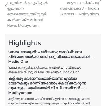
സുദർശൻ, ഐപിഎൽ
ആരാധകർക്ക് ഒരു
ഇലവനെ
സർപ്രൈസ് – Indian
തെരഞ്ഞെടുത്ത് മുരളി
Express – Malayalam
കാര്‍ത്തിക് – Asianet
News Malayalam
Highlights
‘അമ്മ’ നേതൃത്വം ഒഴിയണം; അവിശ്വാസ
പ്രമേയം തയ്യാറാക്കി ഒരു വിഭാഗം അംഗങ്ങള്‍ –
Media One
‘അമ്മ’ നേതൃത്വം ഒഴിയണം; അവിശ്വാസ പ്രമേയം
തയ്യാറാക്കി ഒരു വിഭാഗം അംഗങ്ങള്‍ Media One
കളി ഒരു വേദനസംഹാരിയാണ്, എല്ലാ
വേദനകളും മറന്ന് ആവേശം കൊട്ടിക്കയറുന്ന
പൂരക്കളം – മുഖ്യമന്ത്രി വി.ഡി. സതീശൻ … –
Madhyamam
കളി ഒരു വേദനസംഹാരിയാണ്, എല്ലാ വേദനകളും മറന്ന്
ആവേശം കൊട്ടിക്കയറുന്ന പൂരക്കളം – മുഖ്യമന്ത്രി വി.ഡി.