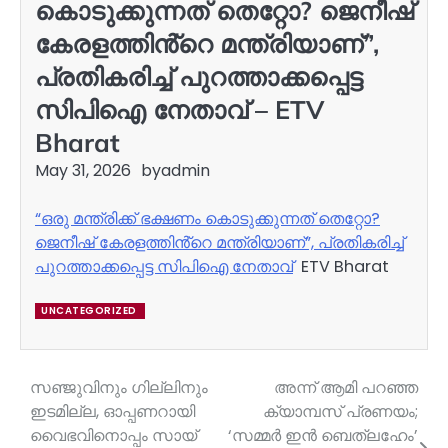
കൊടുക്കുന്നത് തെറ്റോ? ജെനീഷ്
കേരളത്തിൻ്റെ മന്ത്രിയാണ്”,
പ്രതികരിച്ച് പുറത്താക്കപ്പെട്ട
സിപിഐ നേതാവ് – ETV
Bharat
May 31, 2026
by
admin
“ഒരു മന്ത്രിക്ക് ഭക്ഷണം കൊടുക്കുന്നത് തെറ്റോ?
ജെനീഷ് കേരളത്തിൻ്റെ മന്ത്രിയാണ്”, പ്രതികരിച്ച്
പുറത്താക്കപ്പെട്ട സിപിഐ നേതാവ്
ETV Bharat
UNCATEGORIZED
സഞ്ജുവിനും ഗില്ലിനും
അന്ന് ആമി പറഞ്ഞ
Post
ഇടമില്ല, ഓപ്പണറായി
ക്യാമ്പസ് പ്രണയം;
navigation
വൈഭവിനൊപ്പം സായ്
‘സമ്മർ ഇൻ ബെത്‌ലഹേം’