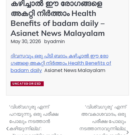
കഴിച്ചാൽ ഈ രോ​ഗങ്ങളെ
അകറ്റി നിർത്താം Health
Benefits of badam daily –
Asianet News Malayalam
May 30, 2026
by
admin
ദിവസവും ഒരു പിടി ബദാം കഴിച്ചാൽ ഈ രോ​
ഗങ്ങളെ അകറ്റി നിർത്താം Health Benefits of
badam daily
Asianet News Malayalam
UNCATEGORIZED
‘വിശ്വഗുരു എന്ന്
‘വിശ്വഗുരു’ എന്ന്
Post
പറയുന്നു, ഒരു പരീക്ഷ
അവകാശവാദം, ഒരു
navigation
പോലും നടത്താൻ
പരീക്ഷ പോലും
കഴിയുന്നില്ല’:
നടത്താനാവുന്നില്ല;