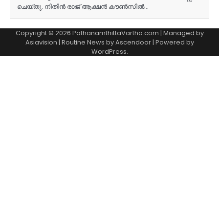
ചെയ്തു. നിതിൻ രാജ് ആക്ഷൻ കൗൺസിൽ…
Copyright © 2026 PathanamthittaVartha.com | Managed by
Asiavision | Routine News by
Ascendoor
| Powered by
WordPress
.