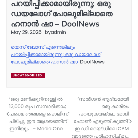
പറയിപ്പിക്കാമായിരുന്നു; ഒരു
ഡയലോഗ് പോലുമില്ലാതെ
ഹനാന്‍ ഷാ – DoolNews
May 29, 2026
by
admin
യെസ് ബോസ് എന്നെങ്കിലും
പറയിപ്പിക്കാമായിരുന്നു; ഒരു ഡയലോഗ്
പോലുമില്ലാതെ ഹനാന്‍ ഷാ
DoolNews
UNCATEGORIZED
‘ഒരു മണിക്കൂറിനുള്ളിൽ
‘സതീശന്‍ ആദ്യമായി
Post
13,000 രൂപ സമ്പാദിക്കാം;
ഒരു കാര്യം
navigation
പക്ഷെ ഞങ്ങളെ പൊലീസ്
പറയുകയല്ലേ; മോദി
പിടിച്ചു, ഈ ആശയത്തിന്
ഫോണ്‍ എടുത്ത് കുത്തി’
ഇനിയും… – Media One
ഇ ഡി റെയ്ഡിലെ CPM
വാദത്തെ പരിഹസിച്ച് മു…